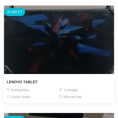
20.000 FT
LENOVO TABLET
Nyíregyháza
1 hónapja
László Szabó
Műszaki cikk