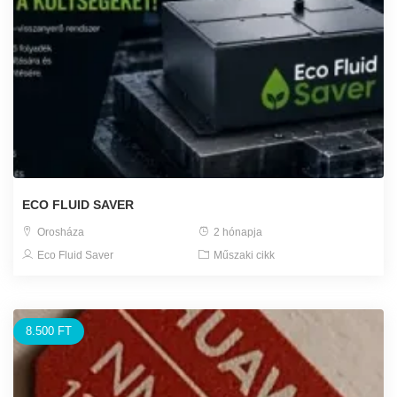
ECO FLUID SAVER
Orosháza
2 hónapja
Eco Fluid Saver
Műszaki cikk
8.500 FT