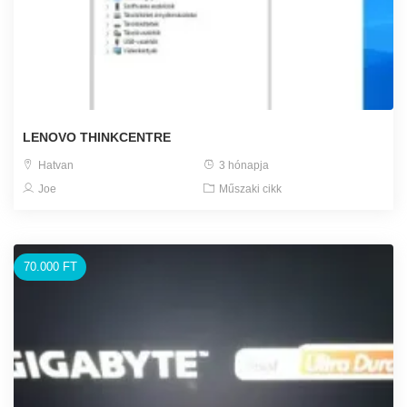
LENOVO THINKCENTRE
Hatvan
3 hónapja
Joe
Műszaki cikk
70.000 FT