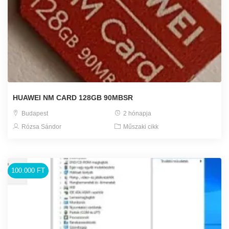
HUAWEI NM CARD 128GB 90MBSR
Budapest
2 hónapja
Rózsa Sándor
Műszaki cikk
100.000 FT