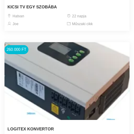
KICSI TV EGY SZOBÁBA
Hatvan
22 napja
Joe
Műszaki cikk
260.000 FT
LOGITEX KONVERTOR