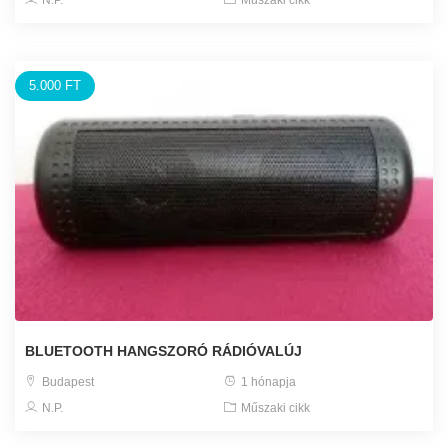
N.P.
Műszaki cikk
5.000 FT
BLUETOOTH HANGSZORÓ RÁDIÓVALÚJ
Budapest
1 hónapja
N.P.
Műszaki cikk