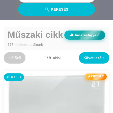
KERESÉS
Műszaki cikk
🔔
Hirdetésfigyelő
176 hirdetést találtunk
« Előző
1 / 9. oldal
Következő »
★
KIEMELT
45.000 FT