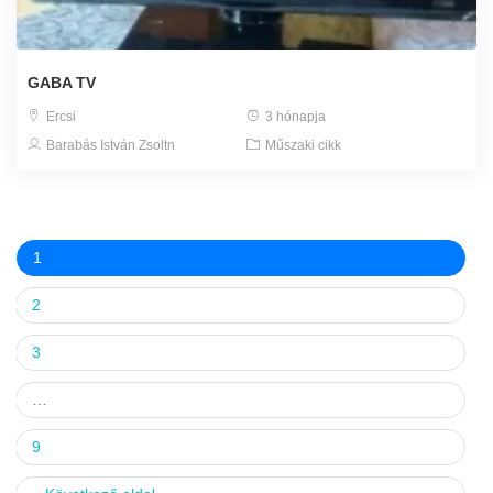
GABA TV
Ercsi
3 hónapja
Barabás István Zsoltn
Műszaki cikk
1
2
3
…
9