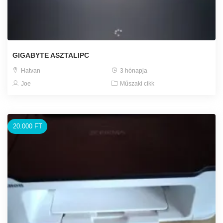
GIGABYTE ASZTALIPC
Hatvan
3 hónapja
Joe
Műszaki cikk
20.000 FT