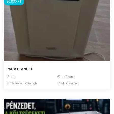
20.000 FT
PÁRÁTLANÍTÓ
Érd
1 hónapja
Sznezsana Balogh
Műszaki cikk