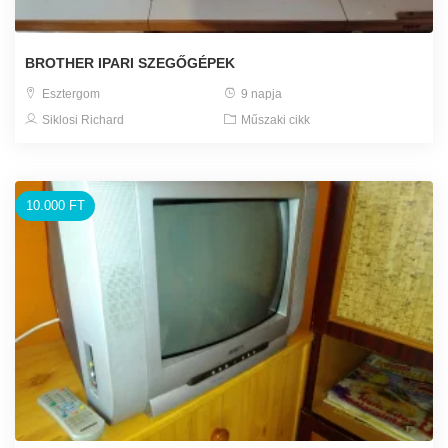
BROTHER IPARI SZEGŐGÉPEK
Esztergom
9 napja
Siklosi Richard
Műszaki cikk
10.000 FT