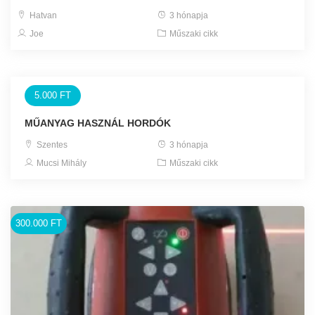
Hatvan
3 hónapja
Joe
Műszaki cikk
5.000 FT
MŰANYAG HASZNÁL HORDÓK
Szentes
3 hónapja
Mucsi Mihály
Műszaki cikk
300.000 FT