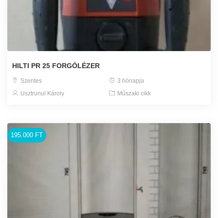
HILTI PR 25 FORGÓLÉZER
Szentes
3 hónapja
Usztrunul Károly
Műszaki cikk
195.000 FT