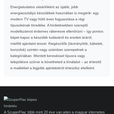
Energiatudatos vásárlóként az újabb, jobb
energiaosztályú készülékek használtan is megérik: egy
modern TV vagy hűtő éves fogyasztása a régi
típusokénak töredéke. A hirdetésekben szereplő
modellszámot érdemes rákeresve ellenőrizni – így pontos
képet kapsz a készülék tudásáról és eredeti áráról,
mielőtt ajánlatot teszel. Kiegészítők (távirányítók, kábelek,
konzolok) szintén nagy számban szerepelnek a
kategóriában. Mentett kereséssel típusra vagy
településre szűrve is követheted a kínálatot – az értesítő
e-mailekkel a legjobb ajánlatokról értesülsz elsőként.
A SzuperPiac több mint 20 éve van jelen a magyar internetes