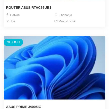
ROUTER ASUS RTAC66UB1
Hatvan
3 hónapja
Joe
Műszaki cikk
70.000 FT
ASUS PRIME J4005IC