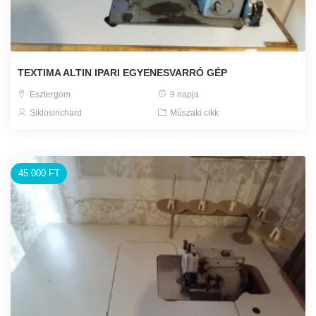
TEXTIMA ALTIN IPARI EGYENESVARRÓ GÉP
Esztergom
9 napja
Siklosirichard
Műszaki cikk
45.000 FT