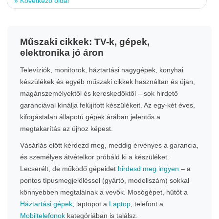
»
Következő oldal
Műszaki cikkek: TV-k, gépek,
elektronika jó áron
Televíziók, monitorok, háztartási nagygépek, konyhai
készülékek és egyéb műszaki cikkek használtan és újan,
magánszemélyektől és kereskedőktől – sok hirdető
garanciával kínálja felújított készülékeit. Az egy-két éves,
kifogástalan állapotú gépek árában jelentős a
megtakarítás az újhoz képest.
Vásárlás előtt kérdezd meg, meddig érvényes a garancia,
és személyes átvételkor próbáld ki a készüléket.
Lecserélt, de működő gépeidet
hirdesd meg ingyen
– a
pontos típusmegjelöléssel (gyártó, modellszám) sokkal
könnyebben megtalálnak a vevők. Mosógépet, hűtőt a
Háztartási gépek
, laptopot a
Laptop
, telefont a
Mobiltelefonok
kategóriában is találsz.