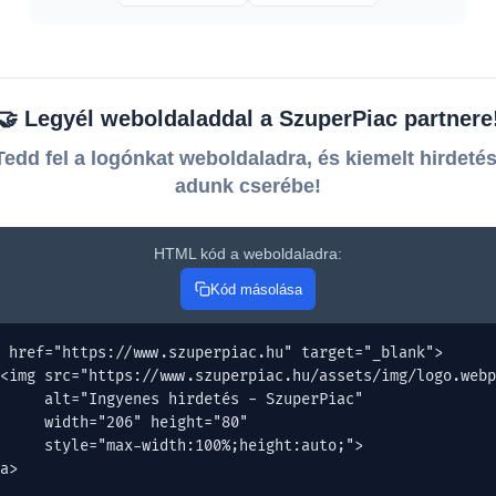
🤝 Legyél weboldaladdal a SzuperPiac partnere
Tedd fel a logónkat weboldaladra, és kiemelt hirdetés
adunk cserébe!
HTML kód a weboldaladra:
Kód másolása
 href="https://www.szuperpiac.hu" target="_blank">

<img src="https://www.szuperpiac.hu/assets/img/logo.webp
     alt="Ingyenes hirdetés - SzuperPiac" 

     width="206" height="80" 

     style="max-width:100%;height:auto;">

a>