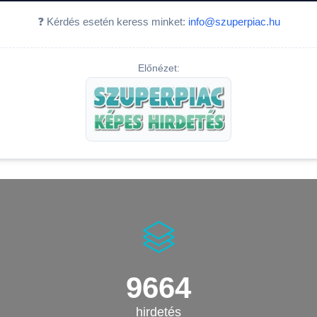
❓ Kérdés esetén keress minket:
info@szuperpiac.hu
Előnézet:
9664
hirdetés