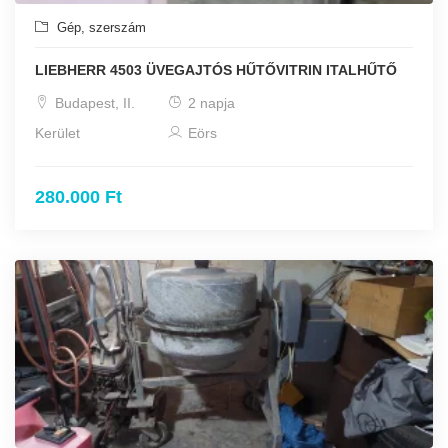
Gép, szerszám
LIEBHERR 4503 ÜVEGAJTÓS HŰTŐVITRIN ITALHŰTŐ
Budapest, II.
2 napja
Kerület
Eörs
280.000 Ft