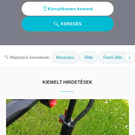
Környékemen keresek
KERESÉS
›
Népszerű keresések:
Masszázs
Állás
Festő állás
K
KIEMELT HIRDETÉSEK