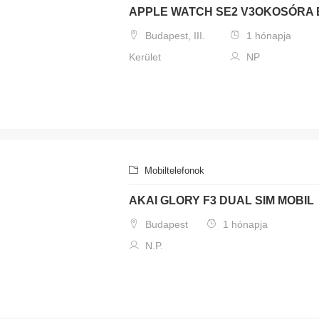
APPLE WATCH SE2 V3OKOSÓRA
Budapest, III.
1 hónapja
Kerület
NP
Mobiltelefonok
AKAI GLORY F3 DUAL SIM MOBIL
Budapest
1 hónapja
N.P.