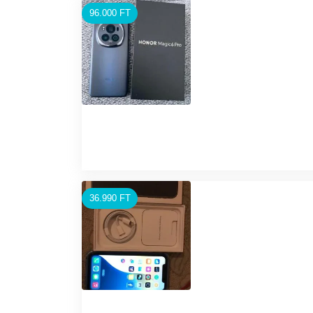
96.000 FT
36.990 FT