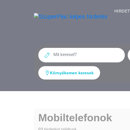
HIRDE
Környékemen keresek
Mobiltelefonok
69 hirdetést találtunk