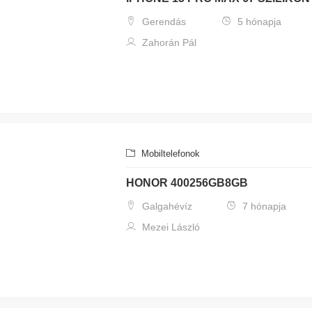
Gerendás
5 hónapja
Zahorán Pál
Mobiltelefonok
HONOR 400256GB8GB
Galgahévíz
7 hónapja
Mezei László