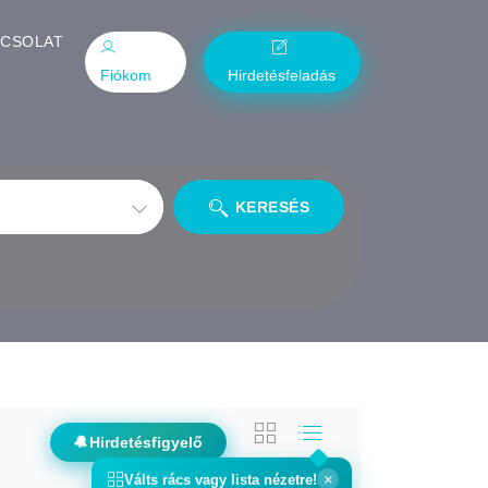
PCSOLAT
Fiókom
Hirdetésfeladás
KERESÉS
🔔
Hirdetésfigyelő
×
Válts
rács
vagy
lista
nézetre!