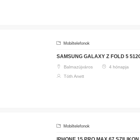
Mobiltelefonok
SAMSUNG GALAXY Z FOLD 5 512
Balmazújváros
4 hónapja
Tóth Anett
Mobiltelefonok
IPHONE 15 PRO MAX 67 SZILIKO