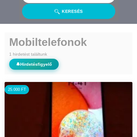
KERESÉS
Mobiltelefonok
1 hirdetést találtunk
🔔
Hirdetésfigyelő
25.000 FT