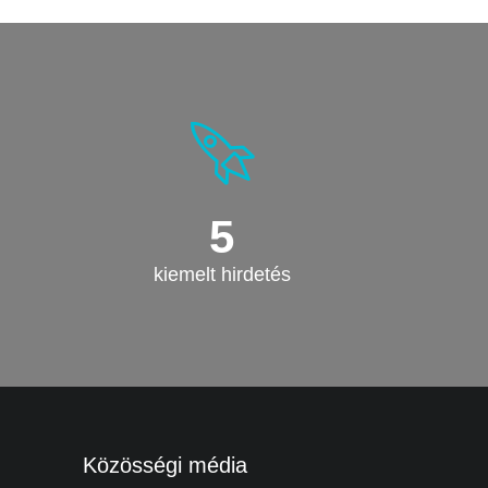
5
kiemelt hirdetés
Közösségi média