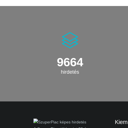
9664
hirdetés
Kieme