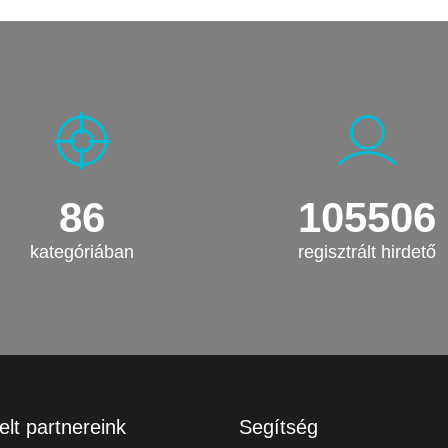
86
105506
kategóriában
regisztrált hirdető
lt partnereink
Segítség