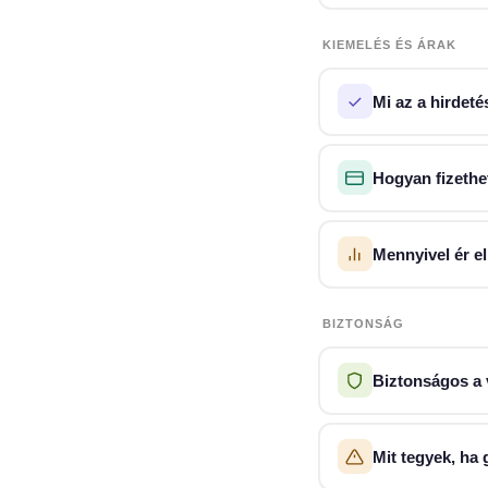
A Szuperpiac.
KIEMELÉS ÉS ÁRAK
személyes adat
Regisztráció t
Mi az a hirdet
A
kiemelt hird
Hogyan fizethe
magasabb ér
ha gyorsan 
A
Hirdetés kie
ha erős a v
csomagokat ott
Mennyivel ér el
A kiemelt hird
BIZTONSÁG
alap hirdetése
forgalmasabb a
Biztonságos a 
A Szuperpiac.h
Néhány tanács
Mit tegyek, ha 