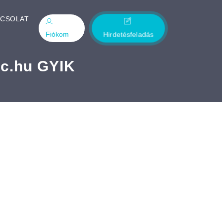
PCSOLAT
Fiókom
Hirdetésfeladás
ac.hu GYIK