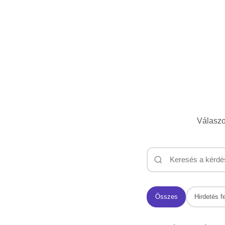
Válaszo
Összes
Hirdetés f