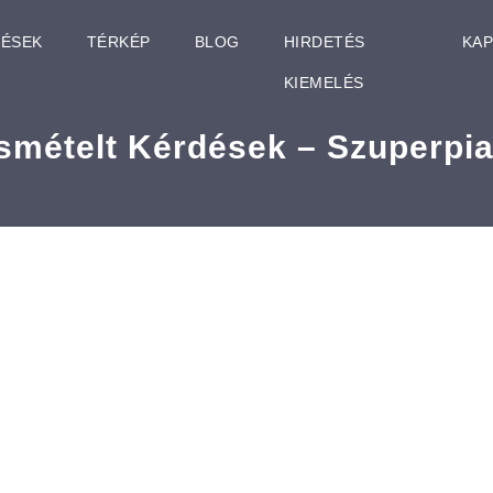
TÉSEK
TÉRKÉP
BLOG
HIRDETÉS
KA
KIEMELÉS
smételt Kérdések – Szuperpi