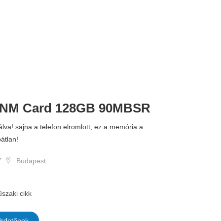
NM Card 128GB 90MBSR
álva! sajna a telefon elromlott, ez a memória a
átlan!
.
Budapest
szaki cikk
irdetőnek