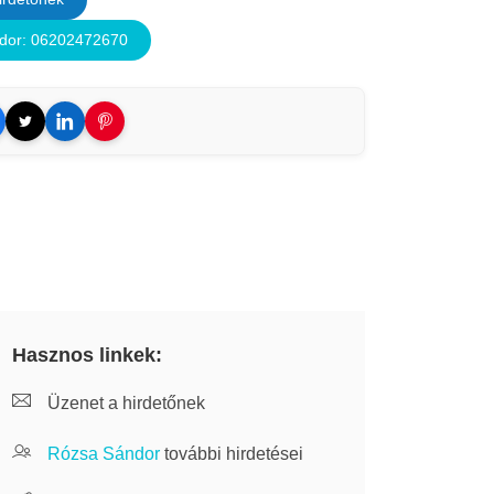
dor: 06202472670
Hasznos linkek:
Üzenet a hirdetőnek
Rózsa Sándor
további hirdetései