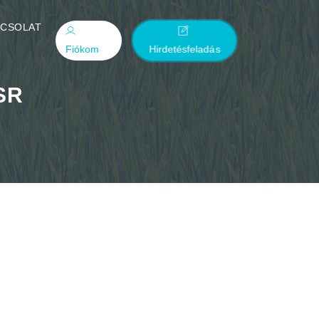
PCSOLAT
Fiókom
Hirdetésfeladás
SR