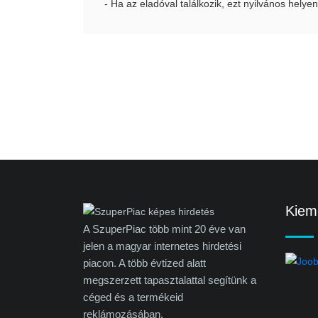
- Ha az eladóval találkozik, ezt nyilvános helyen
Kieme
A SzuperPiac több mint 20 éve van
jelen a magyar internetes hirdetési
piacon. A több évtized alatt
megszerzett tapasztalattal segítünk a
céged és a termékeid
reklámozásában.