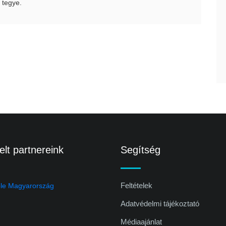
 tegye.
lt partnereink
Segítség
Feltételek
Adatvédelmi tájékoztató
Médiaajánlat