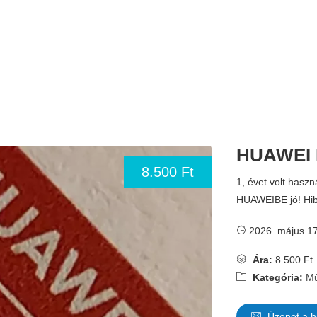
HUAWEI 
8.500 Ft
1, évet volt haszn
HUAWEIBE jó! Hib
2026. május 17
Ára:
8.500 Ft
Kategória:
Mű
Üzenet a h