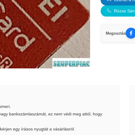
Rózsa Sán
Megosztás
smeri.
t vagy bankszámlaszámát, ez nem védi meg attól, hogy
 kérjen egy írásos nyugtát a vásárlásról.