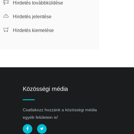
Hirdetés továbbküldése
Hirdetés jelentése
Hirdetés kiemelése
Közösségi média
Csatlakozz hozzánk a közösségi média
egyéb felületein is!