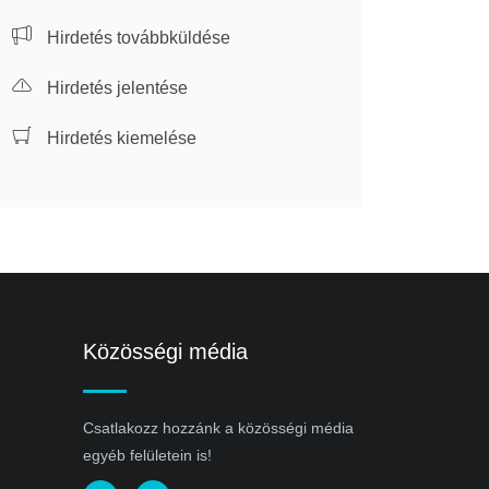
Hirdetés továbbküldése
Hirdetés jelentése
Hirdetés kiemelése
Közösségi média
Csatlakozz hozzánk a közösségi média
egyéb felületein is!