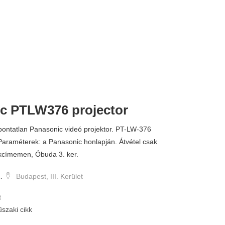
c PTLW376 projector
90.000 
bontatlan Panasonic videó projektor. PT-LW-376
araméterek: a Panasonic honlapján. Átvétel csak
kcímemen, Óbuda 3. ker.
.
Budapest, III. Kerület
t
szaki cikk