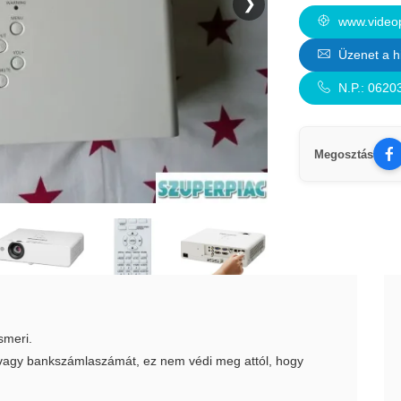
❯
www.videop
Üzenet a h
N.P.: 062
Megosztás
smeri.
t vagy bankszámlaszámát, ez nem védi meg attól, hogy