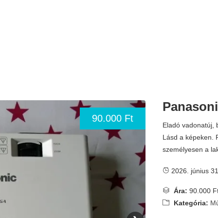
Panasoni
90.000 Ft
Eladó vadonatúj, 
Lásd a képeken. P
személyesen a la
2026. június 31
Ára:
90.000 F
Kategória:
Mű