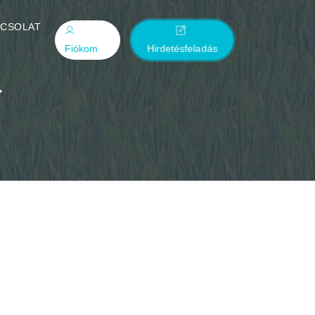
PCSOLAT
Fiókom
Hirdetésfeladás
r