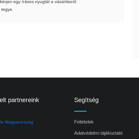
 kérjen egy írásos nyugtát a vásárlásról.
 tegye.
lt partnereink
Segítség
Feltételek
Adatvédelmi tájékoztató