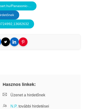
art.hu/Panasonic-...
irdetőnek
03724992,13682632
Hasznos linkek:
Üzenet a hirdetőnek
N.P.
további hirdetései