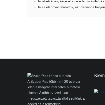
- Ha lehetséges, kérje el az eredeti számlát, és
- Ha az eladóval találkozik, ezt nyilvános helyen
Kieme
A SzuperPiac több mint 20 éve van
jelen a magyar internetes hirdetési
piacon. A több évtized alatt
megszerzett tapasztalattal segítünk a
céged és a termékeid