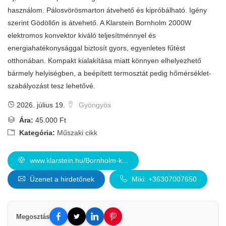
használom. Pálosvörösmarton átvehető és kipróbálható. Igény
szerint Gödöllőn is átvehető. A Klarstein Bornholm 2000W
elektromos konvektor kiváló teljesítménnyel és
energiahatékonysággal biztosít gyors, egyenletes fűtést
otthonában. Kompakt kialakítása miatt könnyen elhelyezhető
bármely helyiségben, a beépített termosztát pedig hőmérséklet-
szabályozást tesz lehetővé.
2026. július 19.
Gyöngyös
Ára:
45.000 Ft
Kategória:
Műszaki cikk
www.klarstein.hu/Bornholm-k...
Üzenet a hirdetőnek
Miki: +36307007650
Megosztás