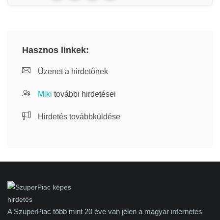
Hasznos linkek:
Üzenet a hirdetőnek
Miki
további hirdetései
Hirdetés továbbküldése
A SzuperPiac több mint 20 éve van jelen a magyar internetes