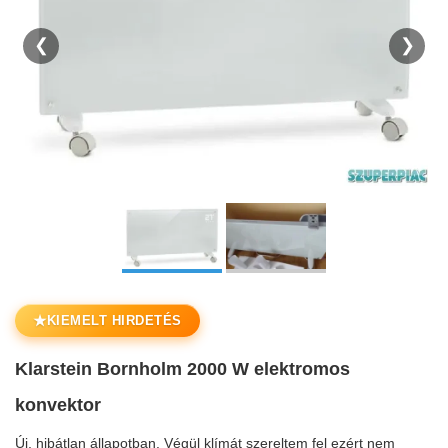
❮
❯
★
KIEMELT HIRDETÉS
Klarstein Bornholm 2000 W elektromos
konvektor
Új, hibátlan állapotban. Végül klímát szereltem fel ezért nem