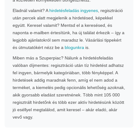
Eladnál valamit? A
hirdetésfeladás ingyenes
, regisztráció
után percek alatt megjelenik a hirdetésed, képekkel
együtt. Keresel valamit? Mentsd el a keresésed, és
naponta e-mailben értesítünk, ha új találat érkezik – így a
legjobb ajánlatokról sem maradsz le. Vásárlási tippekért
és útmutatókért nézz be a
blogunkra
is.
Miben más a Szuperpiac? Nálunk a hirdetésfeladás
valóban díjmentes: regisztráció után tíz hirdetést adhatsz
fel ingyen, bármelyik kategóriában, több fényképpel. A
hirdetések addig maradnak fenn, amíg el nem adod a
terméket, a kiemelés pedig opcionális lehetőség azoknak,
akik gyorsabb eladást szeretnének. Több mint 105 000
regisztrált hirdetőnk és több ezer aktív hirdetésünk között
jó eséllyel megtalálod, amit keresel – akár eladó, akár
vevő vagy.