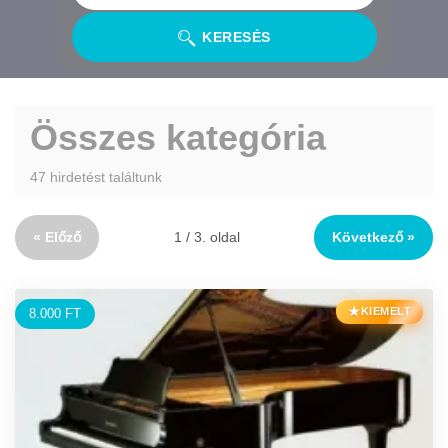
KERESÉS
Összes kategória
47 hirdetést találtunk
« Előző
1 / 3. oldal
Következő »
★
KIEMELT
8.000 FT