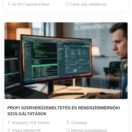
Az Ön Cégének A Neve
Üzlet, cég, vállalkozás
PROFI SZERVERÜZEMELTETÉS ÉS RENDSZERMÉRNÖKI
SZOLGÁLTATÁSOK
Budapest, XVII. Kerület
4 hónapja
Pixela Internet Kft
Internet szolgáltatások