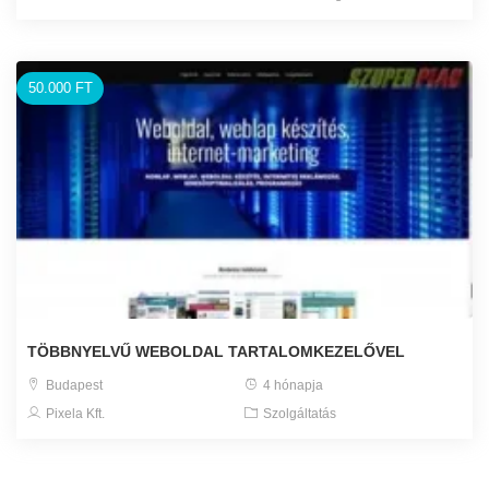
50.000 FT
TÖBBNYELVŰ WEBOLDAL TARTALOMKEZELŐVEL
Budapest
4 hónapja
Pixela Kft.
Szolgáltatás