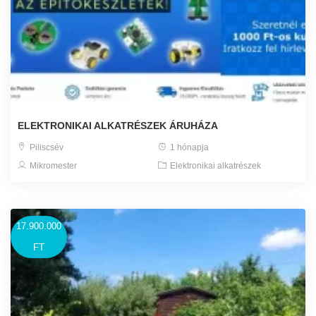
ELEKTRONIKAI ALKATRÉSZEK ÁRUHÁZA
Piliscsév
1 hónapja
Mikromester
Elektronikai alkatrészek
17.900.000
FT