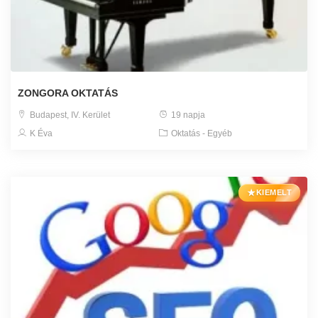
ZONGORA OKTATÁS
Budapest, IV. Kerület
19 napja
K Éva
Oktatás - Egyéb
★
KIEMELT