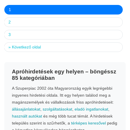
1
2
3
»
Következő oldal
Apróhirdetések egy helyen – böngéssz
85 kategóriában
A Szuperpiac 2002 óta Magyarország egyik legrégebbi
ingyenes hirdetési oldala. Itt egy helyen találod meg a
magánszemélyek és vállalkozások friss apróhirdetéseit:
állásajánlatokat
,
szolgáltatásokat
,
eladó ingatlanokat
,
használt autókat
és még több tucat témát. A hirdetések
település szerint is szűrhetők, a
térképes keresővel
pedig
a közvetlen környékeden böngészhetsz.