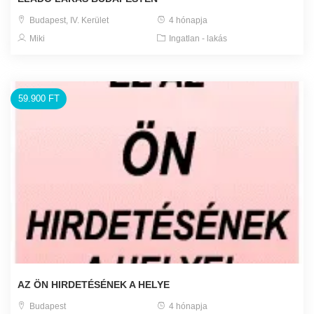
Budapest, IV. Kerület
4 hónapja
Miki
Ingatlan - lakás
59.900 FT
AZ ÖN HIRDETÉSÉNEK A HELYE
Budapest
4 hónapja