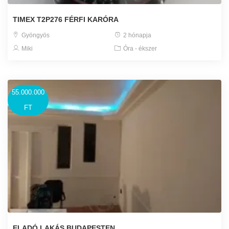
TIMEX T2P276 FÉRFI KARÓRA
Gyöngyös
2 hónapja
Miki
Óra - ékszer
55.000.000
FT
ELADÓ LAKÁS BUDAPESTEN