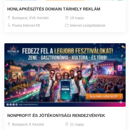
HONLAPKÉSZÍTÉS DOMAIN TÁRHELY REKLÁM
Budapest, XVII. Kerület
19 napja
Pixela Internet Kft
Internet szolgáltatások
NONPROFIT ÉS JÓTÉKONYSÁGI RENDEZVÉNYEK
Budapest, II. Kerület
21 napja