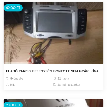
60.000 FT
ELADÓ YARIS 2 FEJEGYSÉG BONTOTT NEM GYÁRI KÍNAI
Gyöngyös
22 napja
Miki
Jármű - alkatrész
20.000 FT