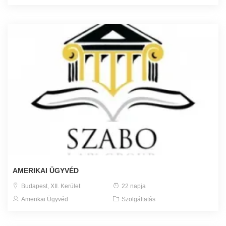
AMERIKAI ÜGYVÉD
Budapest, XII. Kerület
22 napja
Amerikai Ügyvéd
Szolgáltatás