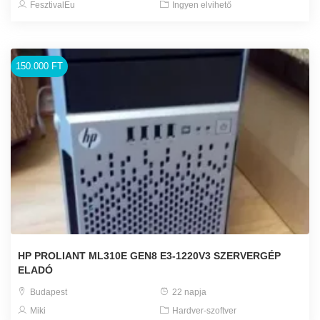
FesztivalEu
Ingyen elvihető
150.000 FT
HP PROLIANT ML310E GEN8 E3-1220V3 SZERVERGÉP
ELADÓ
Budapest
22 napja
Miki
Hardver-szoftver