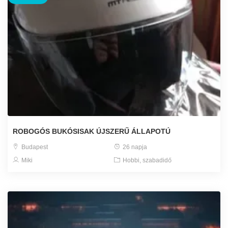
ROBOGÓS BUKÓSISAK ÚJSZERŰ ÁLLAPOTÚ
Budapest
26 napja
Miki
Hobbi, szabadidő