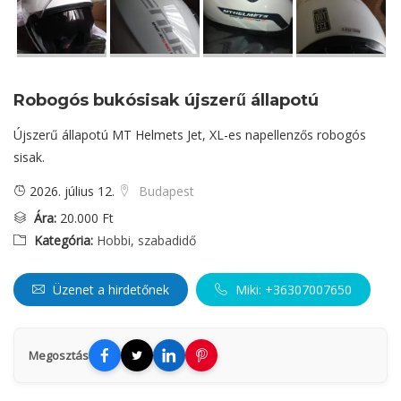
Robogós bukósisak újszerű állapotú
Újszerű állapotú MT Helmets Jet, XL-es napellenzős robogós
sisak.
2026. július 12.
Budapest
Ára:
20.000 Ft
Kategória:
Hobbi, szabadidő
Üzenet a hirdetőnek
Miki: +36307007650
Megosztás