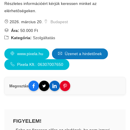
Részletes információért kérjük keressen minket az
elérhetőségeken.
2026. március 20.
Budapest
Ára:
50.000 Ft
Kategória:
Szolgáltatás
www.pixela.hu
Üzenet a hirdetőnek
Pixela Kft.: 06307007650
Megosztás
FIGYELEM!