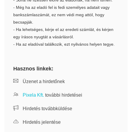
- Soha ne fizessen előre az eladónak, ha nem ismeri.
- Még ha az eladó fel is fedi személyes adatait vagy
bankszámlaszámát, ez nem védi meg attól, hogy
becsapják.
- Ha lehetséges, kérje el az eredeti számlát, és kérjen
egy írásos nyugtát a vásárlásról.
- Ha az eladóval találkozik, ezt nyilvános helyen tegye.
Hasznos linkek:
Üzenet a hirdetőnek
Pixela Kft.
további hirdetései
Hirdetés továbbküldése
Hirdetés jelentése