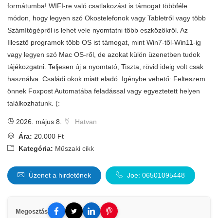
formátumba! WIFI-re való csatlakozást is támogat többféle
módon, hogy legyen szó Okostelefonok vagy Tabletről vagy több
Számítógépről is lehet vele nyomtatni több eszközökről. Az
Illesztő programok több OS ist támogat, mint Win7-től-Win11-ig
vagy legyen szó Mac OS-ről, de azokat külön üzenetben tudok
tájékozgatni. Teljesen új a nyomtató, Tiszta, rövid ideig volt csak
használva. Családi okok miatt eladó. Igénybe vehető: Felteszem
önnek Foxpost Automatába feladással vagy egyeztetett helyen
találkozhatunk. (:
2026. május 8.
Hatvan
Ára:
20.000 Ft
Kategória:
Műszaki cikk
Üzenet a hirdetőnek
Joe: 06501095448
Megosztás