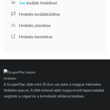
Joe
további hirdetései
Hirdetés továbbküldése
Hirdetés jelentése
Hirdetés kiemelése
A SzuperPiac több mint 20 éve van jelen a magyar internetes
hirdetési piacon. A több évtized alatt megszerzett tapasztalattal
segítünk a céged és a termékeid reklámozásában.