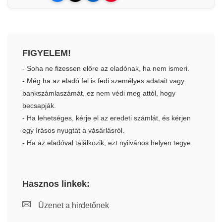
FIGYELEM!
- Soha ne fizessen előre az eladónak, ha nem ismeri.
- Még ha az eladó fel is fedi személyes adatait vagy
bankszámlaszámát, ez nem védi meg attól, hogy
becsapják.
- Ha lehetséges, kérje el az eredeti számlát, és kérjen
egy írásos nyugtát a vásárlásról.
- Ha az eladóval találkozik, ezt nyilvános helyen tegye.
Hasznos linkek:
Üzenet a hirdetőnek