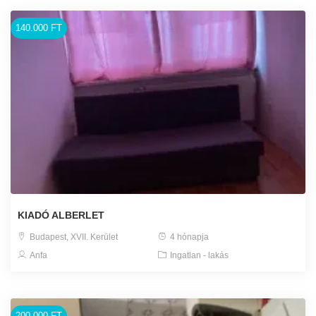
140.000 FT
KIADÓ ALBERLET
Budapest, XVII. Kerület
4 hónapja
Anfa
Ingatlan - lakás
200.000 FT