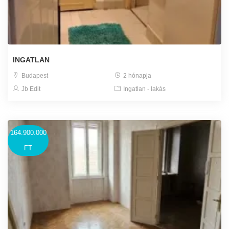
INGATLAN
Budapest
2 hónapja
Jb Edit
Ingatlan - lakás
164.900.000
FT