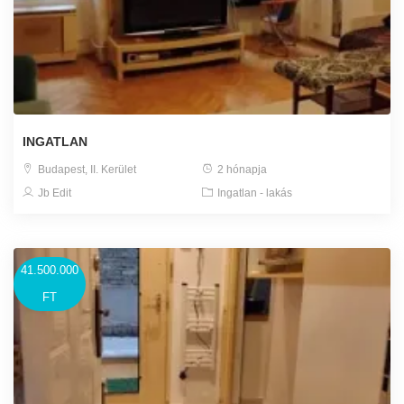
INGATLAN
Budapest, II. Kerület
2 hónapja
Jb Edit
Ingatlan - lakás
41.500.000
FT