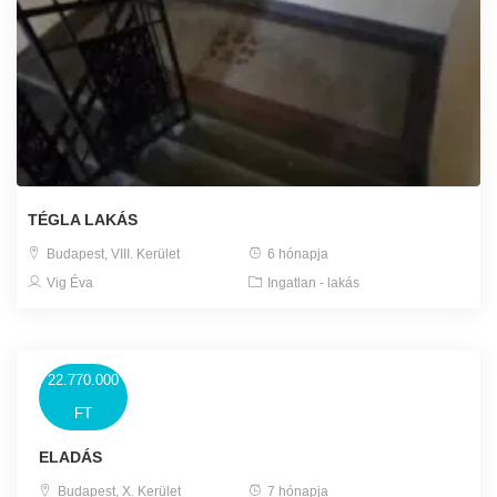
TÉGLA LAKÁS
Budapest, VIII. Kerület
6 hónapja
Vig Éva
Ingatlan - lakás
22.770.000
FT
ELADÁS
Budapest, X. Kerület
7 hónapja