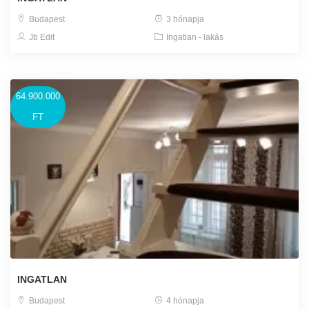
Budapest
3 hónapja
Jb Edit
Ingatlan - lakás
64.900.000
FT
INGATLAN
Budapest
4 hónapja