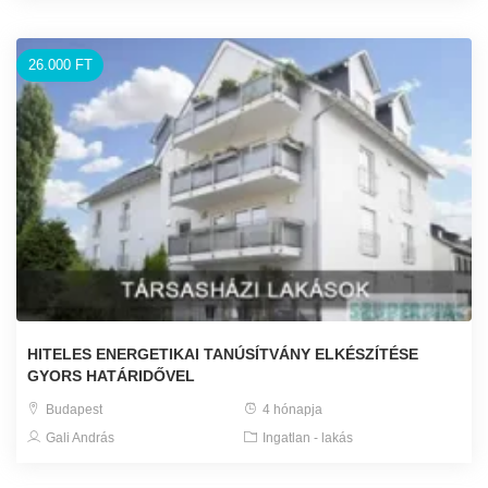
26.000 FT
HITELES ENERGETIKAI TANÚSÍTVÁNY ELKÉSZÍTÉSE
GYORS HATÁRIDŐVEL
Budapest
4 hónapja
Gali András
Ingatlan - lakás