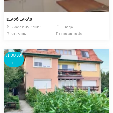
ELADÓ LAKÁS
Budapest, XV. Kerület
18 napja
Attila Ajtony
Ingatlan - lakás
71.500.000
FT