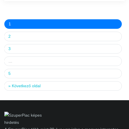
1
2
3
…
5
»
Következő oldal