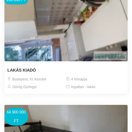
LAKÁS KIADÓ
Budapest, XI. Kerület
4 hónapja
Görög Gyöngyi
Ingatlan - lakás
64.900.000
FT