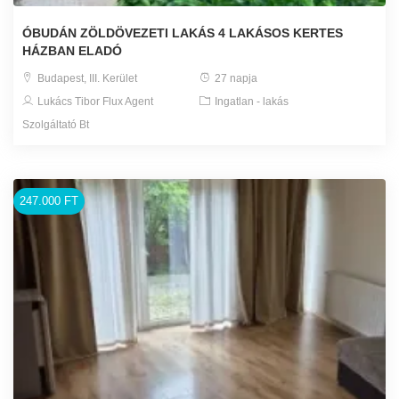
ÓBUDÁN ZÖLDÖVEZETI LAKÁS 4 LAKÁSOS KERTES
HÁZBAN ELADÓ
Budapest, III. Kerület
27 napja
Lukács Tibor Flux Agent
Ingatlan - lakás
Szolgáltató Bt
247.000 FT