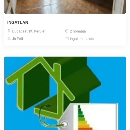
INGATLAN
Budapest, IX. Kerület
2 hónapja
Jb Edit
Ingatlan - lakás