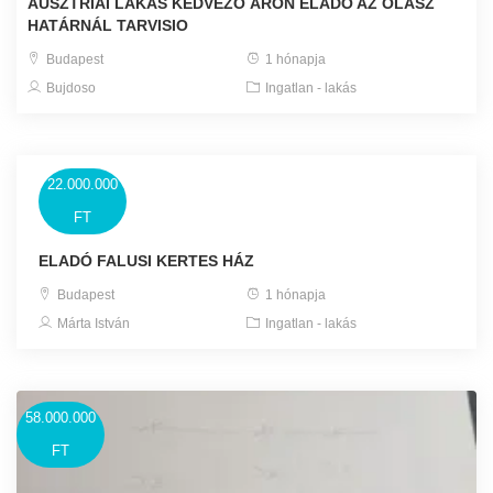
AUSZTRIAI LAKÁS KEDVEZŐ ÁRON ELADÓ AZ OLASZ
HATÁRNÁL TARVISIO
Budapest
1 hónapja
Bujdoso
Ingatlan - lakás
22.000.000
FT
ELADÓ FALUSI KERTES HÁZ
Budapest
1 hónapja
Márta István
Ingatlan - lakás
58.000.000
FT