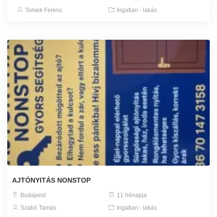
Tomek Ferenc
Ingatlan - lakás
AJTÓNYITÁS NONSTOP
Budapest
11 hónapja
Szabó Tamás
Ingatlan - lakás