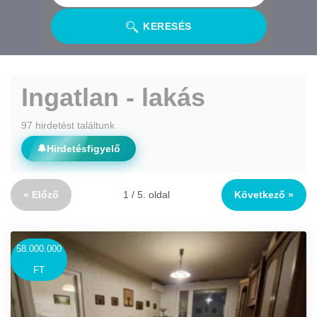
KERESÉS
Ingatlan - lakás
97 hirdetést találtunk
🔔
Hirdetésfigyelő
« Előző
1 / 5. oldal
Következő »
58.000.000
FT