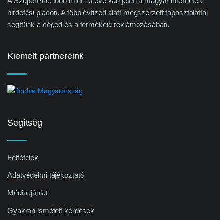
A SzuperPiac több mint 20 éve van jelen a magyar internetes
hirdetési piacon. A több évtized alatt megszerzett tapasztalattal
segítünk a céged és a termékeid reklámozásában.
Kiemelt partnereink
Segítség
Feltételek
Adatvédelmi tájékoztató
Médiaajánlat
Gyakran ismételt kérdések