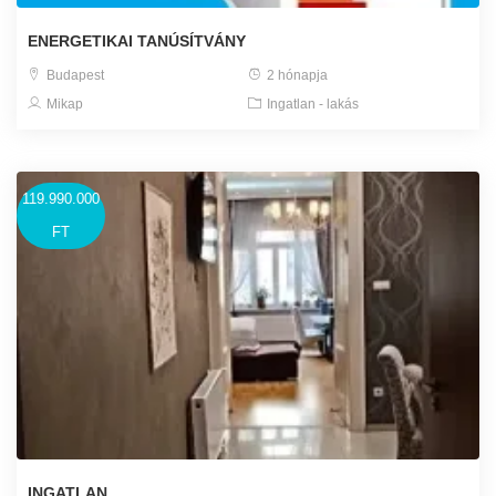
ENERGETIKAI TANÚSÍTVÁNY
Budapest
2 hónapja
Mikap
Ingatlan - lakás
119.990.000
FT
INGATLAN