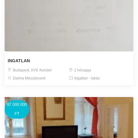
INGATLAN
Budapest, XVII. Kerület
2 hónapja
Dalma Mészárosné
Ingatlan - lakás
87.000.000
FT