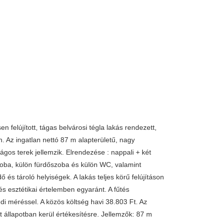
119.990.000 
n felújított, tágas belvárosi tégla lakás rendezett,
n. Az ingatlan nettó 87 m alapterületű, nagy
ágos terek jellemzik. Elrendezése : nappali + két
zoba, külön fürdőszoba és külön WC, valamint
ő és tároló helyiségek. A lakás teljes körű felújításon
és esztétikai értelemben egyaránt. A fűtés
di méréssel. A közös költség havi 38.803 Ft. Az
t állapotban kerül értékesítésre. Jellemzők: 87 m