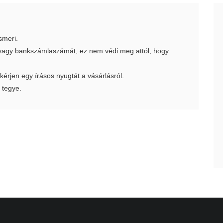
smeri.
t vagy bankszámlaszámát, ez nem védi meg attól, hogy
 kérjen egy írásos nyugtát a vásárlásról.
 tegye.