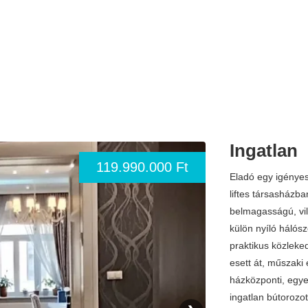
Ingatlan
119.990.000 Ft
Eladó egy igényese
liftes társasházba
belmagasságú, vil
külön nyíló hálós
praktikus közleked
esett át, műszaki 
házközponti, egye
ingatlan bútorozot