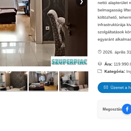
❯
nettó alapterület
belmagasság liftes
költözhető, teher
infrastruktúrája k
szolgáltatások kö
egyaránt alkalma
2026. április 31
Ára:
119.990.
Kategória:
In
Üzenet a h
Megosztás