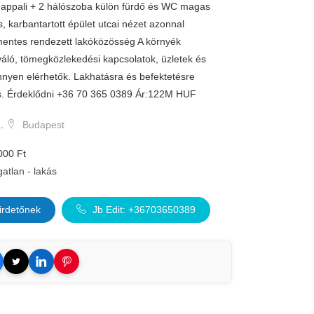
 nappali + 2 hálószoba külön fürdő és WC magas
, karbantartott épület utcai nézet azonnal
mentes rendezett lakóközösség A környék
iváló, tömegközlekedési kapcsolatok, üzletek és
nnyen elérhetők. Lakhatásra és befektetésre
s. Érdeklődni +36 70 365 0389 Ár:122M HUF
.
Budapest
000 Ft
gatlan - lakás
irdetőnek
Jb Edit: +36703650389