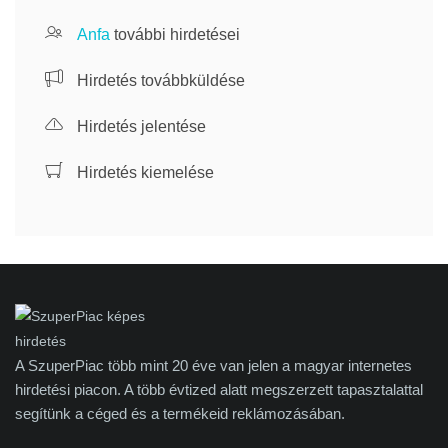
Anfa
további hirdetései
Hirdetés továbbküldése
Hirdetés jelentése
Hirdetés kiemelése
A SzuperPiac több mint 20 éve van jelen a magyar internetes
hirdetési piacon. A több évtized alatt megszerzett tapasztalattal
segítünk a céged és a termékeid reklámozásában.