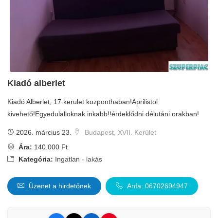
Kiadó alberlet
Kiadó Alberlet, 17.kerulet kozponthaban!Aprilistol
kivehető!Egyedulalloknak inkabb!!érdeklődni délutáni orakban!
2026. március 23.
Budapest, XVII. Kerület
Ára:
140.000 Ft
Kategória:
Ingatlan - lakás
Üzenet a hirdetőnek
Anfa: 06702694947