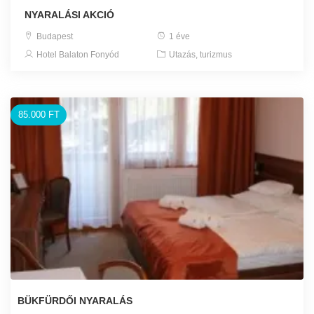
NYARALÁSI AKCIÓ
Budapest
1 éve
Hotel Balaton Fonyód
Utazás, turizmus
85.000 FT
BÜKFÜRDŐI NYARALÁS