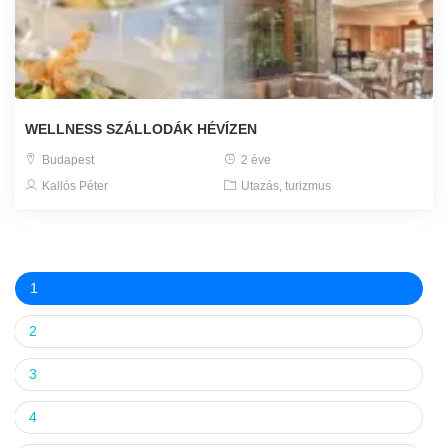
WELLNESS SZÁLLODÁK HÉVÍZEN
Budapest
2 éve
Kallós Péter
Utazás, turizmus
1
2
3
4