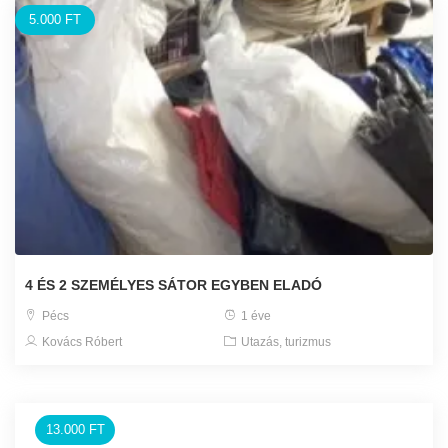
5.000 FT
4 ÉS 2 SZEMÉLYES SÁTOR EGYBEN ELADÓ
Pécs
1 éve
Kovács Róbert
Utazás, turizmus
13.000 FT