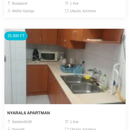
Budapest
1 éve
Müller György
Utazás, turizmus
25.000 FT
NYARAL6 APARTMAN
Balatonfűzfő
1 éve
Nyaral6
Utazás, turizmus