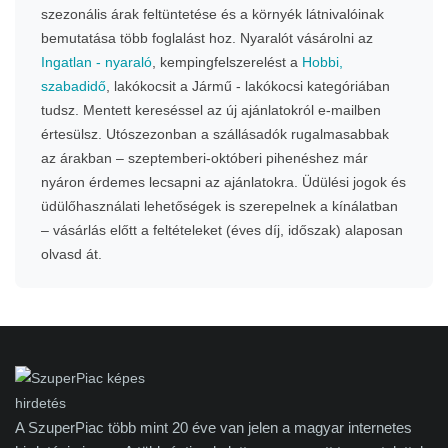
szezonális árak feltüntetése és a környék látnivalóinak
bemutatása több foglalást hoz. Nyaralót vásárolni az
Ingatlan - nyaraló
, kempingfelszerelést a
Hobbi,
szabadidő
, lakókocsit a Jármű - lakókocsi kategóriában
tudsz. Mentett kereséssel az új ajánlatokról e-mailben
értesülsz. Utószezonban a szállásadók rugalmasabbak
az árakban – szeptemberi-októberi pihenéshez már
nyáron érdemes lecsapni az ajánlatokra. Üdülési jogok és
üdülőhasználati lehetőségek is szerepelnek a kínálatban
– vásárlás előtt a feltételeket (éves díj, időszak) alaposan
olvasd át.
A SzuperPiac több mint 20 éve van jelen a magyar internetes