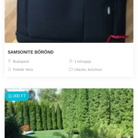
SAMSONITE BŐRÖND
Budapest
1 hónapja
Fekete Vera
Utazás, turizmus
11.000 FT