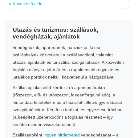
»
Következő oldal
Utazás és turizmus: szállások,
vendégházak, ajánlatok
Vendégházak, apartmanok, panziók és falusi
szálláshelyek közvetlenül a szállásadóktól, valamint
utazási ajánlatok és turisztikai szolgáltatások. A közvetlen
foglalás előnye a jobb ár és a rugalmasabb egyeztetés –
jutalékos portálok nélkül, közvetlenül a házigazdával.
Szállásfoglalás előtt kérdezz rá a pontos árakra
(főszezon, elő- és utószezon, idegenforgalmi adó), a
lemondási feltételekre és a háziállat-, illetve gyerekbarát
szolgáltatásokra. Kérj friss fotókat, és egyeztesd írásban
(a beépített üzenetküdőn) a foglalás részleteit – így
később minden visszakereshető.
Szállásadóként
ingyen hirdetheted
vendégházadat – a