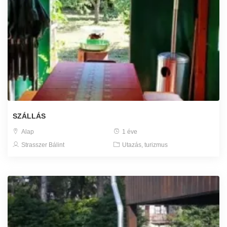
SZÁLLÁS
Alap
1 éve
Strasszer Bálint
Utazás, turizmus