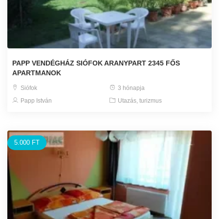
PAPP VENDÉGHÁZ SIÓFOK ARANYPART 2345 FŐS
APARTMANOK
Siófok
3 hónapja
Papp István
Utazás, turizmus
5.000 FT