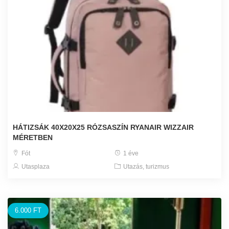
HÁTIZSÁK 40X20X25 RÓZSASZÍN RYANAIR WIZZAIR
MÉRETBEN
Fót
1 éve
Utasplaza
Utazás, turizmus
6.000 FT