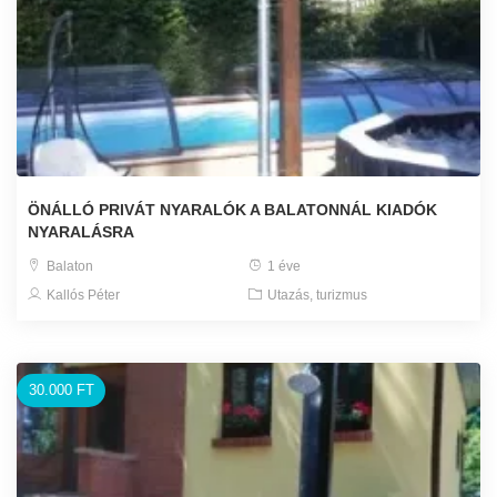
ÖNÁLLÓ PRIVÁT NYARALÓK A BALATONNÁL KIADÓK
NYARALÁSRA
Balaton
1 éve
Kallós Péter
Utazás, turizmus
30.000 FT