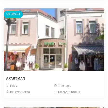
50.000 FT
APARTMAN
Hévíz
7 hónapja
Beliczky Zoltán
Utazás, turizmus