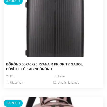
39.990 FT
BŐRÖND 55X40X20 RYANAIR PRIORITY GABOL
BŐVÍTHETŐ KABINBŐRÖND
Fót
1 éve
Utasplaza
Utazás, turizmus
19.890 FT