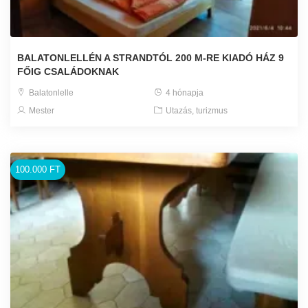
BALATONLELLÉN A STRANDTÓL 200 M-RE KIADÓ HÁZ 9
FŐIG CSALÁDOKNAK
Balatonlelle
4 hónapja
Mester
Utazás, turizmus
100.000 FT