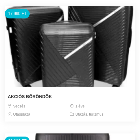
17.990 FT
AKCIÓS BŐRÖNDÖK
Vecsés
1 éve
Utasplaza
Utazás, turizmus