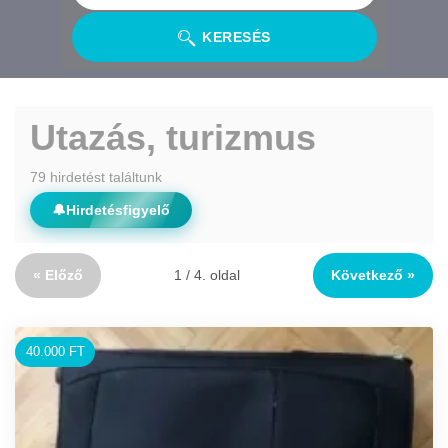
KERESÉS
Utazás, turizmus
79 hirdetést találtunk
🔔
Hirdetésfigyelő
« Előző
1 / 4. oldal
Következő »
40.000 FT