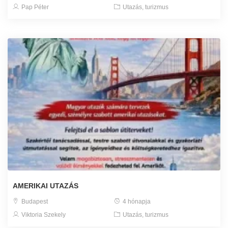
Pap Péter
Utazás, turizmus
AMERIKAI UTAZÁS
Budapest
4 hónapja
Viktoria Szekely
Utazás, turizmus