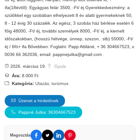
ifa(18évtől). Egyágyas felár 3500, -Ft/ éj Gyerekkedvezmény: a
szülőkkel egy szobában elhelyezett 8 év alatti gyermekeknek 50,
8 - 12 évig 30 százalék. Az egész, 3 szobás ház bérlése esetén 6
főig 48000, -Ft/ éj, további személyek 8000, -Ft/ éj, a kiemelt
időszakokban, (hosszú hétvége, ünnep, szezon, .stb) 55000, -Ft/
éj / 6fó+ ifa Bővebben: Foglalni: Papp Attiláné, + 36 304667523, v.
0036 66 362036, email:
pappnejutka@gmail.com
.
2026. március 19.
Gyula
Ára:
8.000 Ft
Kategória:
Utazás, turizmus
Üzenet a hirdetőnek
Pappné Jutka: 36304667523
Megosztás