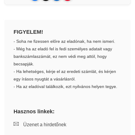
FIGYELEM!
- Soha ne fizessen előre az eladónak, ha nem ismeri.
- Még ha az eladó fel is fedi személyes adatait vagy
bankszámlaszámát, ez nem védi meg attól, hogy
becsapják.
- Ha lehetséges, kérje el az eredeti számlát, és kérjen
egy írásos nyugtát a vásárlásról.
- Ha az eladóval találkozik, ezt nyilvános helyen tegye.
Hasznos linkek:
Üzenet a hirdetőnek