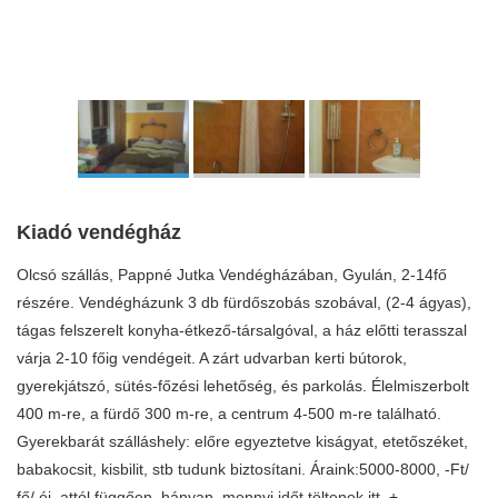
Kiadó vendégház
Olcsó szállás, Pappné Jutka Vendégházában, Gyulán, 2-14fő
részére. Vendégházunk 3 db fürdőszobás szobával, (2-4 ágyas),
tágas felszerelt konyha-étkező-társalgóval, a ház előtti terasszal
várja 2-10 főig vendégeit. A zárt udvarban kerti bútorok,
gyerekjátszó, sütés-főzési lehetőség, és parkolás. Élelmiszerbolt
400 m-re, a fürdő 300 m-re, a centrum 4-500 m-re található.
Gyerekbarát szálláshely: előre egyeztetve kiságyat, etetőszéket,
babakocsit, kisbilit, stb tudunk biztosítani. Áraink:5000-8000, -Ft/
fő/ éj, attól függően, hányan, mennyi időt töltenek itt, +