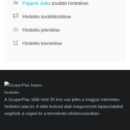
Pappné Jutka
további hirdetései
Hirdetés továbbküldése
Hirdetés jelentése
Hirdetés kiemelése
A SzuperPiac több mint 20 éve van jelen a magyar internetes
hirdetési piacon. A több évtized alatt megszerzett tapasztalattal
segítünk a céged és a termékeid reklámozásában.