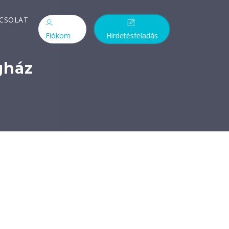
CSOLAT
Fiókom
Hirdetésfeladás
gház