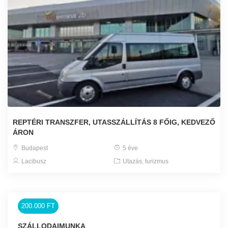
REPTÉRI TRANSZFER, UTASSZÁLLÍTÁS 8 FŐIG, KEDVEZŐ
ÁRON
Budapest
5 éve
Lacibusz
Utazás, turizmus
200.000 FT
SZÁLLODAIMUNKA