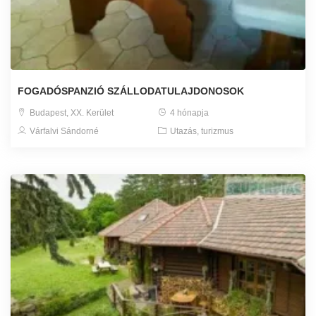
FOGADÓSPANZIÓ SZÁLLODATULAJDONOSOK
Budapest, XX. Kerület
4 hónapja
Várfalvi Sándorné
Utazás, turizmus