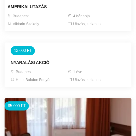
AMERIKAI UTAZÁS
Budapest
4 hónapja
Viktoria Szekely
Utazás, turizmus
13.000 FT
NYARALÁSI AKCIÓ
Budapest
1 éve
Hotel Balaton Fonyód
Utazás, turizmus
85.000 FT