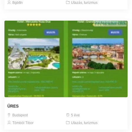
Bgbttn
Utazás, turizmus
ÜRES
Budapest
5 éve
Tömböl Tibor
Utazás, turizmus