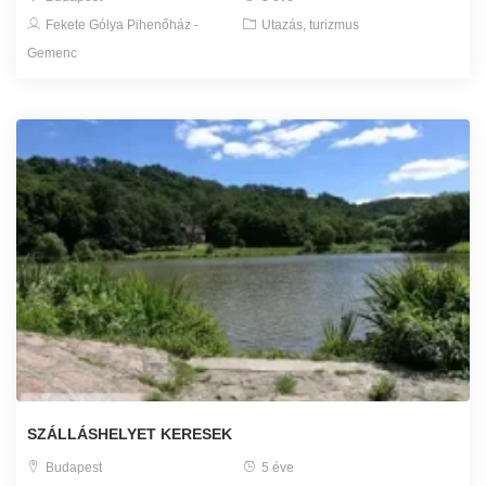
Fekete Gólya Pihenőház -
Utazás, turizmus
Gemenc
SZÁLLÁSHELYET KERESEK
Budapest
5 éve