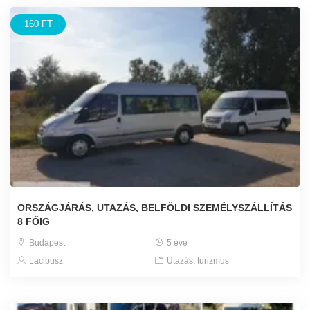
160 FT
ORSZÁGJÁRÁS, UTAZÁS, BELFÖLDI SZEMÉLYSZÁLLÍTÁS
8 FŐIG
Budapest
5 éve
Lacibusz
Utazás, turizmus