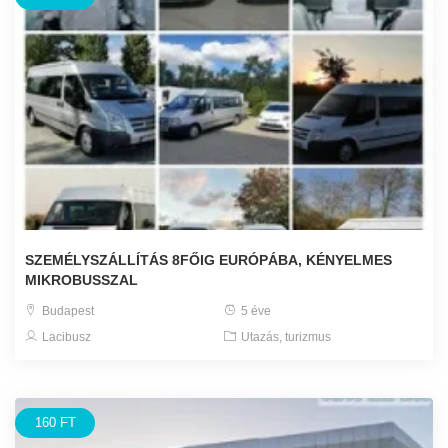
SZEMÉLYSZÁLLÍTÁS 8FŐIG EURÓPÁBA, KÉNYELMES
MIKROBUSSZAL
Budapest
5 éve
Lacibusz
Utazás, turizmus
160 FT