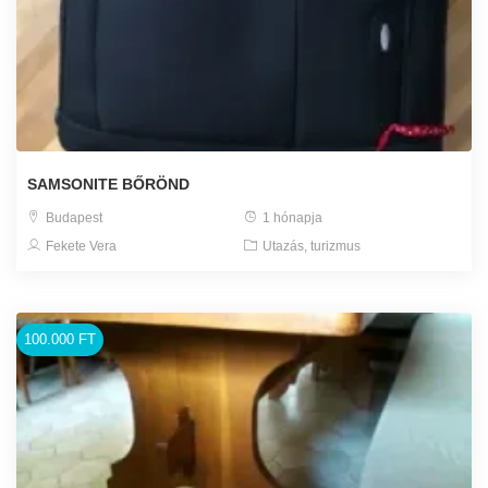
SAMSONITE BŐRÖND
Budapest
1 hónapja
Fekete Vera
Utazás, turizmus
100.000 FT