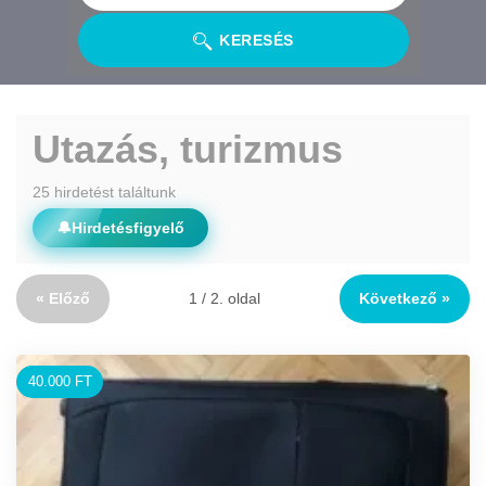
KERESÉS
Utazás, turizmus
25 hirdetést találtunk
🔔
Hirdetésfigyelő
« Előző
1 / 2. oldal
Következő »
40.000 FT