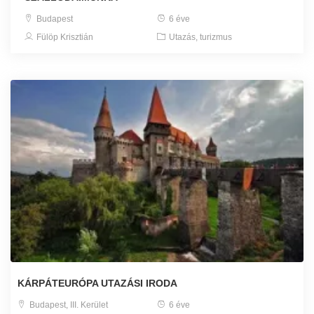
Budapest
6 éve
Fülöp Krisztián
Utazás, turizmus
KÁRPÁTEURÓPA UTAZÁSI IRODA
Budapest, III. Kerület
6 éve