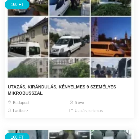
160 FT
UTAZÁS, KIRÁNDULÁS, KÉNYELMES 9 SZEMÉLYES
MIKROBUSSZAL
Budapest
5 éve
Lacibusz
Utazás, turizmus
160 FT