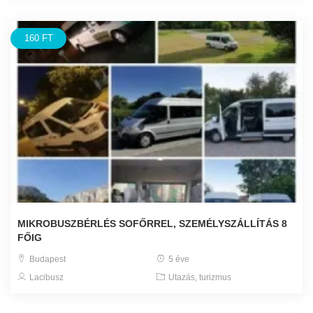
160 FT
MIKROBUSZBÉRLÉS SOFŐRREL, SZEMÉLYSZÁLLÍTÁS 8
FŐIG
Budapest
5 éve
Lacibusz
Utazás, turizmus