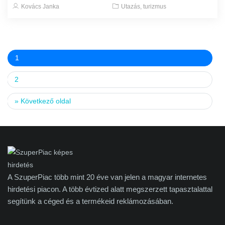
Kovács Janka
Utazás, turizmus
1
2
»
Következő oldal
A SzuperPiac több mint 20 éve van jelen a magyar internetes
hirdetési piacon. A több évtized alatt megszerzett tapasztalattal
segítünk a céged és a termékeid reklámozásában.