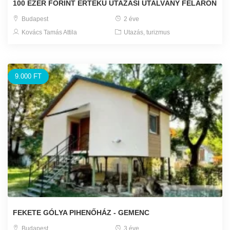
100 EZER FORINT ÉRTÉKŰ UTAZÁSI UTALVÁNY FÉLÁRON
Budapest
2 éve
Kovács Tamás Attila
Utazás, turizmus
9.000 FT
FEKETE GÓLYA PIHENŐHÁZ - GEMENC
Budapest
3 éve