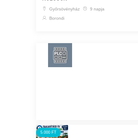
Győrsövényház
9 napja
Borondi
5.000 FT