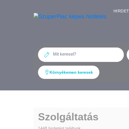
HIRDE
Környékemen keresek
Szolgáltatás
1448 hirdetést találtunk