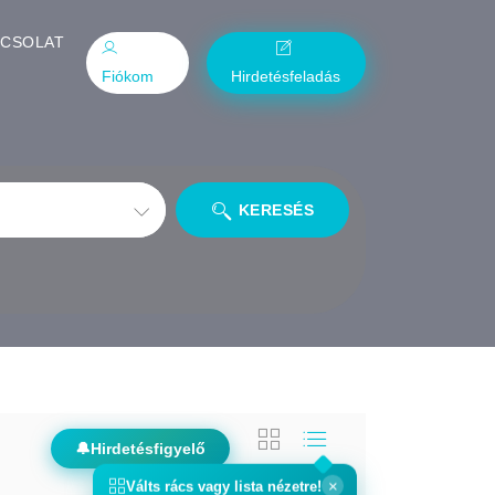
PCSOLAT
Fiókom
Hirdetésfeladás
KERESÉS
🔔
Hirdetésfigyelő
×
Válts
rács
vagy
lista
nézetre!