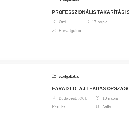
Szolgáltatás
PROFESSZIONÁLIS TAKARÍTÁSI
Ózd
17 napja
Horvatgabor
Szolgáltatás
FÁRADT OLAJ LEADÁS ORSZÁG
Budapest, XXII.
18 napja
Kerület
Attila