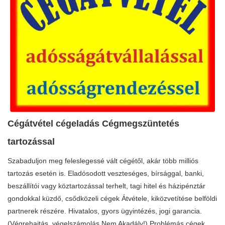
Cégátvétel cégeladás Cégmegszüntetés
tartozással
Szabaduljon meg feleslegessé vált cégétől, akár több milliós
tartozás esetén is. Eladósodott veszteséges, bírsággal, banki,
beszállítói vagy köztartozással terhelt, tagi hitel és házipénztár
gondokkal küzdő, csődközeli cégek Átvétele, kiközvetítése belföldi
partnerek részére. Hivatalos, gyors ügyintézés, jogi garancia.
(Végrehajtás, végelszámolás Nem Akadály!) Problémás cégek