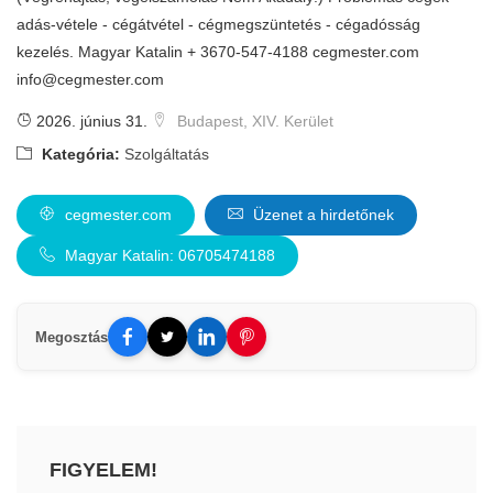
adás-vétele - cégátvétel - cégmegszüntetés - cégadósság
kezelés. Magyar Katalin + 3670-547-4188 cegmester.com
info@cegmester.com
2026. június 31.
Budapest, XIV. Kerület
Kategória:
Szolgáltatás
cegmester.com
Üzenet a hirdetőnek
Magyar Katalin: 06705474188
Megosztás
FIGYELEM!