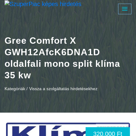
Gree Comfort X
GWH12AfcK6DNA1D
oldalfali mono split klíma
35 kw
Kategóriák /
Vissza a szolgáltatás hirdetésekhez
320.000 Ft