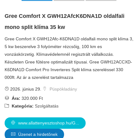
Gree Comfort X GWH12AfcK6DNA1D oldalfali
mono split klíma 35 kw
Gree Comfort X GWH12Afc-K6DNA1D oldalfali mono split klíma 3,
5 kw beszerelve 3 folyóméter rézcsőig, 100 km es
vonzáskörzetig. Klímavédelemnél regisztrált vállalkozás.
Készleten Gree fűtésre optimalizált típusai. Gree GWH12ACCXD-
K6DNA1D Comfort Pro Inverteres Split klíma szereléssel 330
000ft. Az ár a szerelést tartalmazza
2026. június 29.
Püspökladány
Ára:
320.000 Ft
Kategória:
Szolgáltatás
www.allattenyesztoshop.hu/G...
Üzenet a hirdetőnek