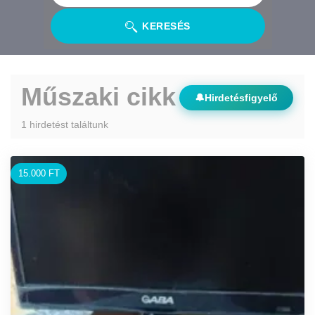
KERESÉS
Műszaki cikk
🔔
Hirdetésfigyelő
1 hirdetést találtunk
15.000 FT