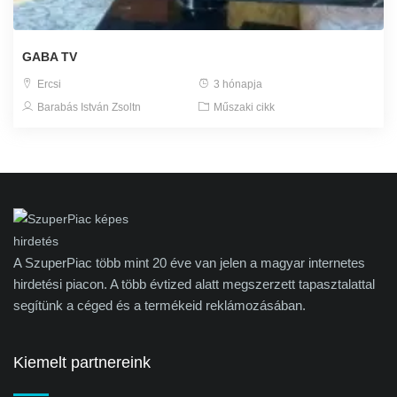
GABA TV
Ercsi
3 hónapja
Barabás István Zsoltn
Műszaki cikk
A SzuperPiac több mint 20 éve van jelen a magyar internetes
hirdetési piacon. A több évtized alatt megszerzett tapasztalattal
segítünk a céged és a termékeid reklámozásában.
Kiemelt partnereink