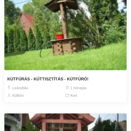
KÚTFÚRÁS - KÚTTISZTÍTÁS - KÚTFÚRÓ!
Leányfalu
1 hónapja
Kútfúró
Kert