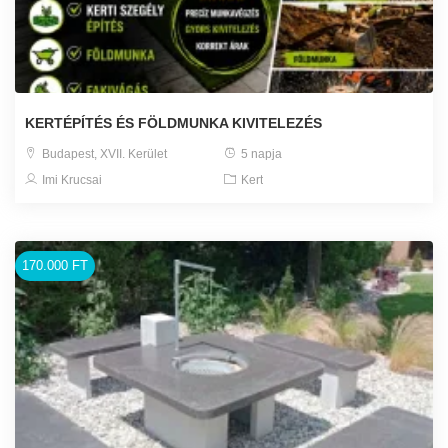
KERTÉPÍTÉS ÉS FÖLDMUNKA KIVITELEZÉS
Budapest, XVII. Kerület
5 napja
Imi Krucsai
Kert
170.000 FT