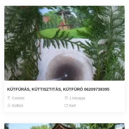
KÚTFÚRÁS, KÚTTISZTITÁS, KÚTFÚRÓ 06209738395
Csömör
1 hónapja
Kútfúró
Kert