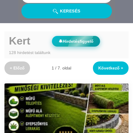
KERESÉS
Kert
🔔
Hirdetésfigyelő
128 hirdetést találtunk
« Előző
1 / 7. oldal
Következő »