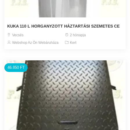
KUKA 110 L HORGANYZOTT HÁZTARTÁSI SZEMETES CE
Vecsés
2 hónapja
Webshop Az Ön Webáruháza
Kert
46.850 FT