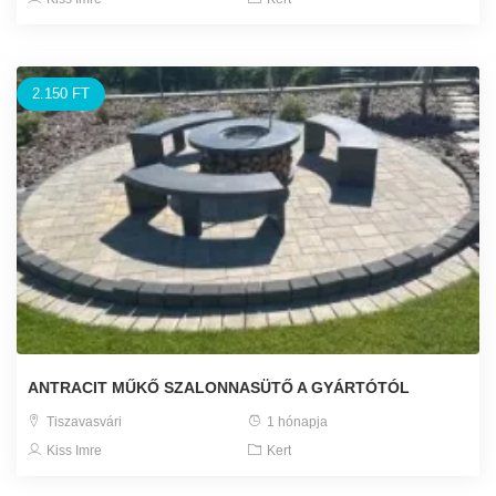
2.150 FT
ANTRACIT MŰKŐ SZALONNASÜTŐ A GYÁRTÓTÓL
Tiszavasvári
1 hónapja
Kiss Imre
Kert