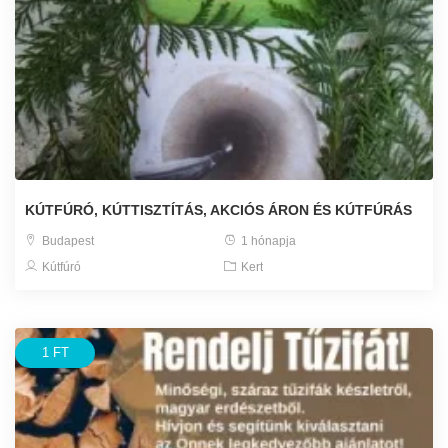
KÚTFÚRÓ, KÚTTISZTÍTÁS, AKCIÓS ÁRON ÉS KÚTFÚRÁS
Budapest
1 hónapja
Kútfúró
Kert
1 FT