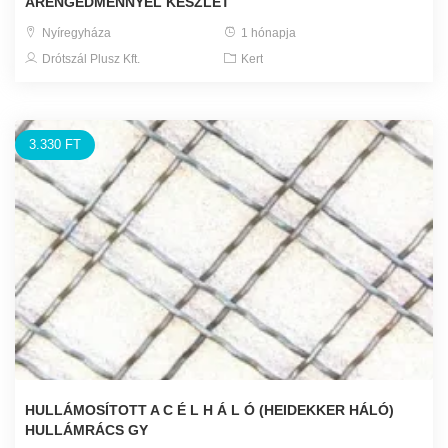
ÁRENGEDMÉNNYEL KÉSZLET
Nyíregyháza
1 hónapja
Drótszál Plusz Kft.
Kert
3.330 FT
HULLÁMOSÍTOTT A C É L H Á L Ó (HEIDEKKER HÁLÓ)
HULLÁMRÁCS GY