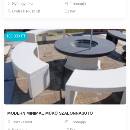
Nyáregyháza
1 hónapja
Drótszál Plusz Kft.
Kert
165.000 FT
MODERN MINIMÁL MŰKŐ SZALONNASÜTŐ
Tiszavasvári
1 hónapja
Kiss Imre
Kert