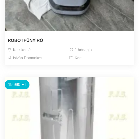
ROBOTFŰNYÍRÓ
Kecskemét
1 hónapja
István Domonkos
Kert
19.990 FT