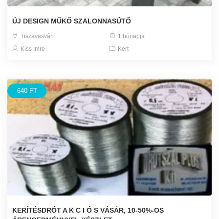
ÚJ DESIGN MŰKŐ SZALONNASÜTŐ
Tiszavasvári
1 hónapja
Kiss Imre
Kert
640 FT
KERÍTÉSDRÓT A K C I Ó S VÁSÁR, 10-50%-OS