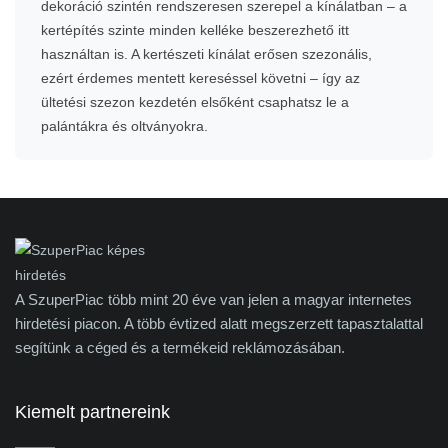
dekoráció szintén rendszeresen szerepel a kínálatban – a
kertépítés szinte minden kelléke beszerezhető itt
használtan is. A kertészeti kínálat erősen szezonális,
ezért érdemes mentett kereséssel követni – így az
ültetési szezon kezdetén elsőként csaphatsz le a
palántákra és oltványokra.
A SzuperPiac több mint 20 éve van jelen a magyar internetes
hirdetési piacon. A több évtized alatt megszerzett tapasztalattal
segítünk a céged és a termékeid reklámozásában.
Kiemelt partnereink