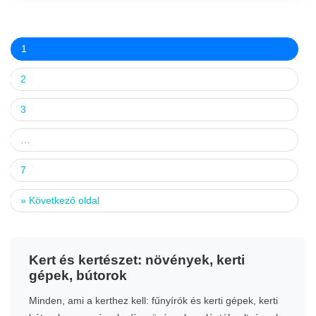
1
2
3
…
7
»
Következő oldal
Kert és kertészet: növények, kerti
gépek, bútorok
Minden, ami a kerthez kell: fűnyírók és kerti gépek, kerti