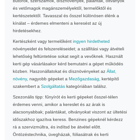
bútorok, szerszámok, dísznövények, palánták, oltványok
és vetőmagok magánszemélyektől, termelőktől és
kertészetektől. Tavasszal és ősszel különösen élénk a
kínálat – érdemes elmenteni a keresést az új
hirdetésekhez.
Kertészként vagy termelőként
ingyen hirdetheted
növényeidet és felszereléseidet; a szállítási vagy átvételi
lehetőség feltüntetése sokat segít a vevőknek. Használt
kerti gép vásárlásakor kérd bemutatni a gépet működés
közben. Haszonállatokat és dísznövényeket az
Állat,
növény
, nagyobb gépeket a
Mezőgazdaság
, kertépítő
szakembert a
Szolgáltatás
kategóriában találsz.
Szezonális tipp: fűnyírót és kerti gépeket ősszel-télen
érdemes venni, amikor a kereslet és az árak is
alacsonyabbak; palántákat, oltványokat viszont az ültetési
időszakhoz igazítva keress. Benzines gépeknél kérdezz
rá a szervizmúltra, és indítsd be átvétel előtt.
Öntözéstechnika, üvegházak, fóliasátrak és kerti