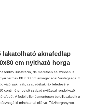
 lakatolható aknafedlap
51.990 
80x80 cm nyitható horga
asonlító illusztráció, de méretben és színben is
agyar termék 80 x 80 cm anyaga: acél Vastagsága: 3
, vízóraaknaák, csapadékaknák lefedésére
80 centiméter belső szabad nyílással rendelkező
zórafedél. A fedél billenésmentesen beleilleszkedik a
csúszásgátló mintázattal ellátva. Tűzihorganyzott.