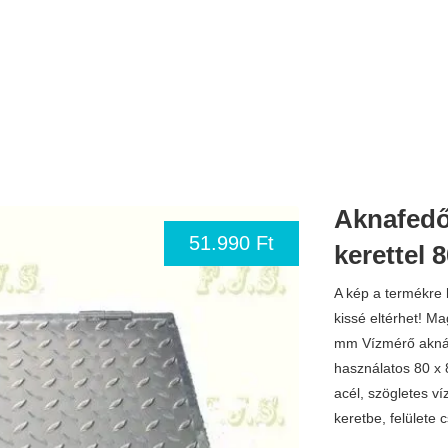
Aknafedő
51.990 Ft
kerettel 
A kép a termékre h
kissé eltérhet! M
mm Vízmérő aknák
használatos 80 x 
acél, szögletes ví
keretbe, felülete 