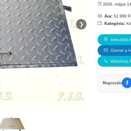
2026. május 14
Ára:
51.990 F
Kategória:
Ke
❯
www.fjsbt.h
Üzenet a h
Webshop.A
Megosztás