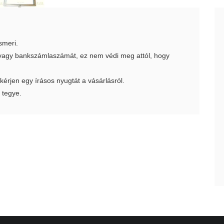
smeri.
t vagy bankszámlaszámát, ez nem védi meg attól, hogy
 kérjen egy írásos nyugtát a vásárlásról.
 tegye.