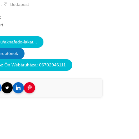
.
Budapest
t
rt
u/aknafedo-lakat...
irdetőnek
z Ön Webáruháza: 06702946111