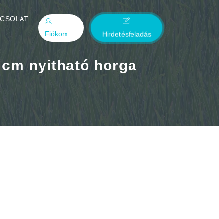
PCSOLAT
Fiókom
Hirdetésfeladás
 cm nyitható horga