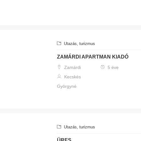
Utazás, turizmus
ZAMÁRDI APARTMAN KIADÓ
Zamárdi
5 éve
Kecskés
Györgyné
Utazás, turizmus
ÜRES