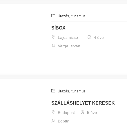
Utazás, turizmus
SÍBOX
Lajosmizse
4 éve
Varga István
Utazás, turizmus
SZÁLLÁSHELYET KERESEK
Budapest
5 éve
Bgbttn