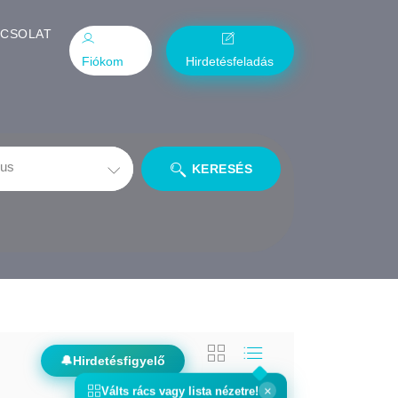
PCSOLAT
Fiókom
Hirdetésfeladás
KERESÉS
🔔
Hirdetésfigyelő
×
Válts
rács
vagy
lista
nézetre!