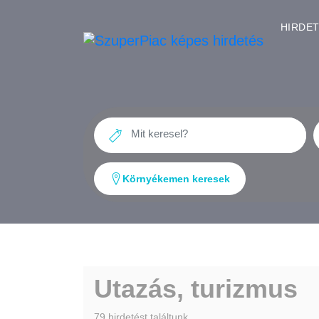
HIRDE
Környékemen keresek
Utazás, turizmus
79 hirdetést találtunk