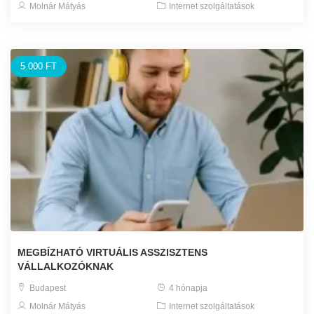
Molnár Mátyás
Internet szolgáltatások
5.000 FT
MEGBÍZHATÓ VIRTUÁLIS ASSZISZTENS
VÁLLALKOZÓKNAK
Budapest
4 hónapja
Molnár Mátyás
Internet szolgáltatások