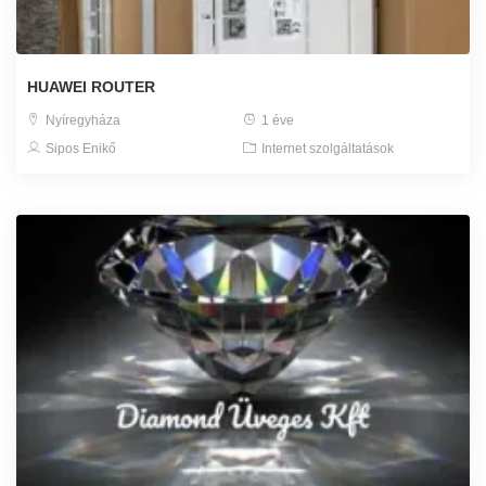
HUAWEI ROUTER
Nyíregyháza
1 éve
Sipos Enikő
Internet szolgáltatások