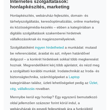
Internetes szolgáltatások:
honlapkészítés, marketing
Honlapkészítés, webáruház-fejlesztés, domain- és
tárhelyszolgáltatás, keresőoptimalizálás, online marketing
és közösségimédia-kezelés – ebben a kategóriában a
digitális szolgáltatások szakemberei hirdetnek
vállalkozásoknak és magánszemélyeknek.
Szolgáltatóként
ingyen hirdetheted
a munkádat: mutasd
be referenciáidat, áraidat és azt, milyen határidővel
dolgozol – a konkrét hirdetések sokkal több megkeresést
hoznak. Megrendelőként kérj több ajánlatot, és nézd meg
a szolgáltató korábbi munkáit. Irodatechnikát az Iroda- és
biztonságtechnika, számítógépeket a
Laptop
kategóriában találsz, üzleti lehetőségeket pedig az
Üzlet,
cég, vállalkozás
rovatban.
Mennyibe kerül egy honlap? Egy egyszerű bemutatkozó
oldal jellemzően százezer forint körül indul, a
webáruházak és egyedi fejlesztések ára a funkcióktól