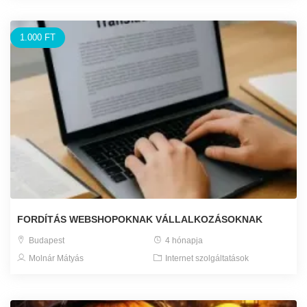
1.000 FT
FORDÍTÁS WEBSHOPOKNAK VÁLLALKOZÁSOKNAK
Budapest
4 hónapja
Molnár Mátyás
Internet szolgáltatások