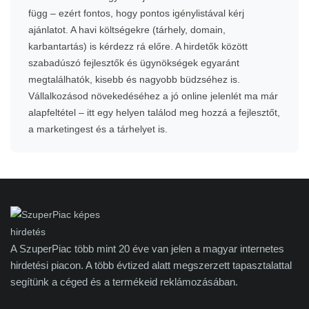
függ – ezért fontos, hogy pontos igénylistával kérj
ajánlatot. A havi költségekre (tárhely, domain,
karbantartás) is kérdezz rá előre. A hirdetők között
szabadúszó fejlesztők és ügynökségek egyaránt
megtalálhatók, kisebb és nagyobb büdzséhez is.
Vállalkozásod növekedéséhez a jó online jelenlét ma már
alapfeltétel – itt egy helyen találod meg hozzá a fejlesztőt,
a marketingest és a tárhelyet is.
A SzuperPiac több mint 20 éve van jelen a magyar internetes
hirdetési piacon. A több évtized alatt megszerzett tapasztalattal
segítünk a céged és a termékeid reklámozásában.