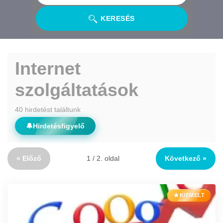
KERESÉS
Internet
szolgáltatások
40 hirdetést találtunk
🔔
Hirdetésfigyelő
« Előző
1 / 2. oldal
Következő »
★
KIEMELT