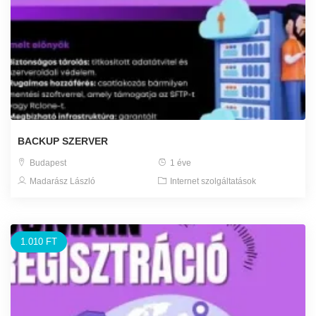
BACKUP SZERVER
Budapest
1 éve
Madarász László
Internet szolgáltatások
1.010 FT