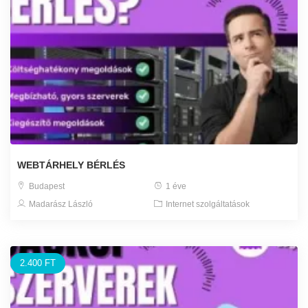
WEBTÁRHELY BÉRLÉS
Budapest
1 éve
Madarász László
Internet szolgáltatások
2.400 FT