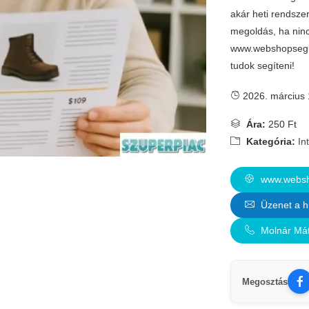
akár heti rendszer
megoldás, ha ninc
www.webshopsegit
tudok segíteni!
2026. március 
Ára:
250 Ft
Kategória:
In
www.websho
Üzenet a h
Molnár Má
Megosztás