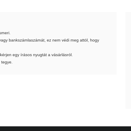
smeri.
t vagy bankszámlaszámát, ez nem védi meg attól, hogy
 kérjen egy írásos nyugtát a vásárlásról.
 tegye.