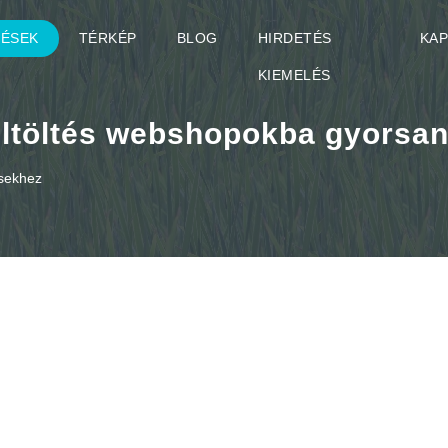
TÉSEK
TÉRKÉP
BLOG
HIRDETÉS
KA
KIEMELÉS
ltöltés webshopokba gyorsan
ésekhez