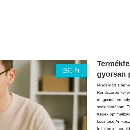
Termékfe
250 Ft
gyorsan 
Nincs időd a term
Rendszerbe kellen
megcsinálom hely
szolgáltatásom: T
Képek optimalizál
készítése Ár, kés
feltöltés is megol