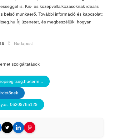
ességgel is. Kis- és középvállalkozásoknak ideális
s belső munkaerő. További információ és kapcsolat:
seg.hu Írj üzenetet, és megbeszéljük, hogyan
19.
Budapest
ternet szolgáltatások
psegitseg.hu/term...
irdetőnek
tyás: 06209785129