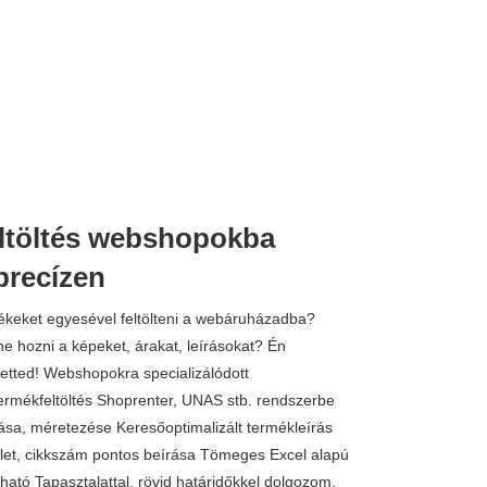
ltöltés webshopokba
precízen
ékeket egyesével feltölteni a webáruházadba?
e hozni a képeket, árakat, leírásokat? Én
etted! Webshopokra specializálódott
ermékfeltöltés Shoprenter, UNAS stb. rendszerbe
ása, méretezése Keresőoptimalizált termékleírás
zlet, cikkszám pontos beírása Tömeges Excel alapú
dható Tapasztalattal, rövid határidőkkel dolgozom,