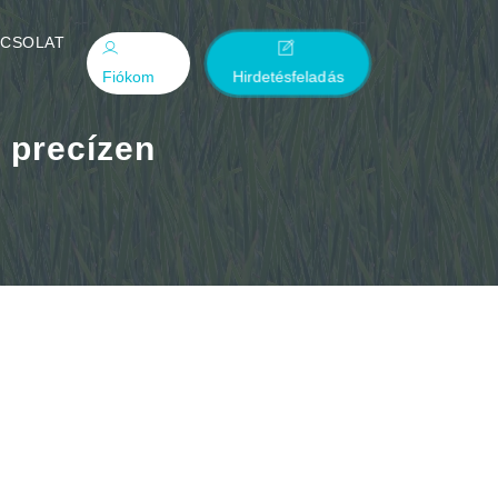
PCSOLAT
Fiókom
Hirdetésfeladás
 precízen