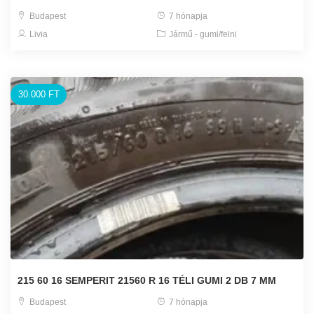
Budapest
7 hónapja
Livia
Jármű - gumi/felni
30.000 FT
215 60 16 SEMPERIT 21560 R 16 TÉLI GUMI 2 DB 7 MM
Budapest
7 hónapja