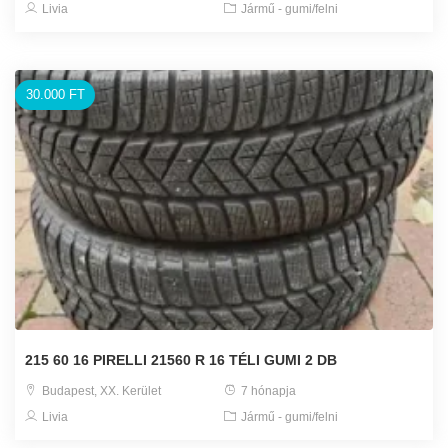
Livia
Jármű - gumi/felni
30.000 FT
215 60 16 PIRELLI 21560 R 16 TÉLI GUMI 2 DB
Budapest, XX. Kerület
7 hónapja
Livia
Jármű - gumi/felni