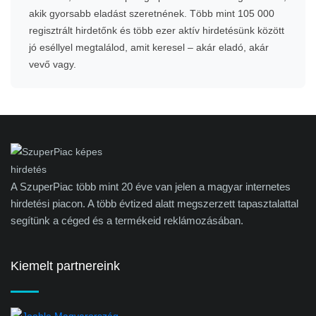
akik gyorsabb eladást szeretnének. Több mint 105 000
regisztrált hirdetőnk és több ezer aktív hirdetésünk között
jó eséllyel megtalálod, amit keresel – akár eladó, akár
vevő vagy.
A SzuperPiac több mint 20 éve van jelen a magyar internetes
hirdetési piacon. A több évtized alatt megszerzett tapasztalattal
segítünk a céged és a termékeid reklámozásában.
Kiemelt partnereink