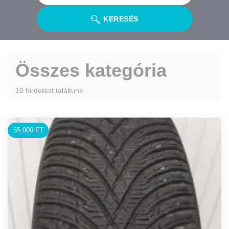
KERESÉS
Összes kategória
10 hirdetést találtunk
55.000 FT