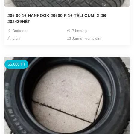
205 60 16 HANKOOK 20560 R 16 TÉLI GUMI 2 DB
202439HÉT
Budapest
7 hónapja
Livia
Jármű - gumi/felni
55.000 FT