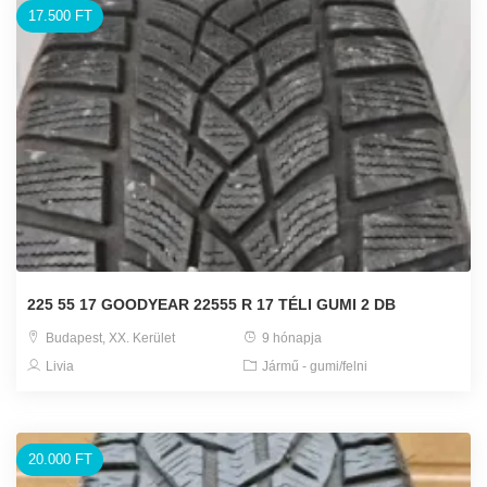
17.500 FT
225 55 17 GOODYEAR 22555 R 17 TÉLI GUMI 2 DB
Budapest, XX. Kerület
9 hónapja
Livia
Jármű - gumi/felni
20.000 FT