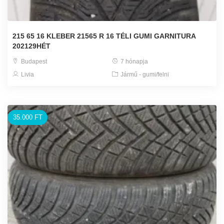
215 65 16 KLEBER 21565 R 16 TÉLI GUMI GARNITURA
202129HÉT
Budapest
7 hónapja
Livia
Jármű - gumi/felni
35.000 FT