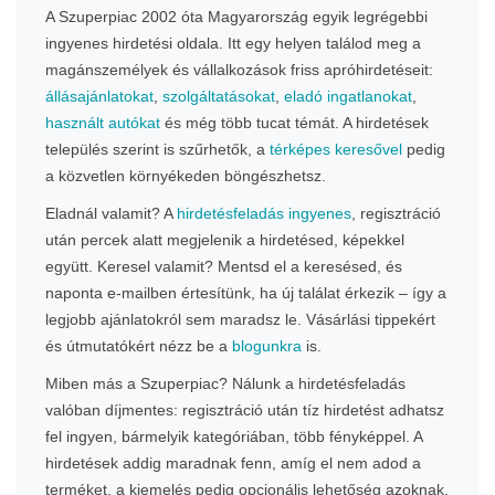
A Szuperpiac 2002 óta Magyarország egyik legrégebbi
ingyenes hirdetési oldala. Itt egy helyen találod meg a
magánszemélyek és vállalkozások friss apróhirdetéseit:
állásajánlatokat
,
szolgáltatásokat
,
eladó ingatlanokat
,
használt autókat
és még több tucat témát. A hirdetések
település szerint is szűrhetők, a
térképes keresővel
pedig
a közvetlen környékeden böngészhetsz.
Eladnál valamit? A
hirdetésfeladás ingyenes
, regisztráció
után percek alatt megjelenik a hirdetésed, képekkel
együtt. Keresel valamit? Mentsd el a keresésed, és
naponta e-mailben értesítünk, ha új találat érkezik – így a
legjobb ajánlatokról sem maradsz le. Vásárlási tippekért
és útmutatókért nézz be a
blogunkra
is.
Miben más a Szuperpiac? Nálunk a hirdetésfeladás
valóban díjmentes: regisztráció után tíz hirdetést adhatsz
fel ingyen, bármelyik kategóriában, több fényképpel. A
hirdetések addig maradnak fenn, amíg el nem adod a
terméket, a kiemelés pedig opcionális lehetőség azoknak,