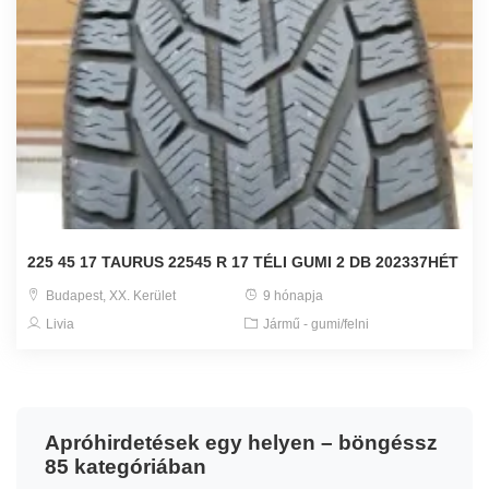
225 45 17 TAURUS 22545 R 17 TÉLI GUMI 2 DB 202337HÉT
Budapest, XX. Kerület
9 hónapja
Livia
Jármű - gumi/felni
Apróhirdetések egy helyen – böngéssz
85 kategóriában