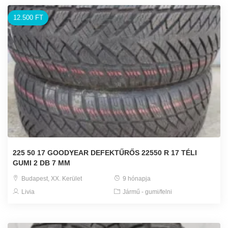
12.500 FT
225 50 17 GOODYEAR DEFEKTŰRŐS 22550 R 17 TÉLI
GUMI 2 DB 7 MM
Budapest, XX. Kerület
9 hónapja
Livia
Jármű - gumi/felni