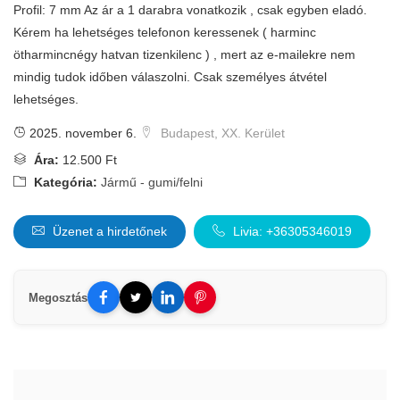
Profil: 7 mm Az ár a 1 darabra vonatkozik , csak egyben eladó.
Kérem ha lehetséges telefonon keressenek ( harminc
ötharmincnégy hatvan tizenkilenc ) , mert az e-mailekre nem
mindig tudok időben válaszolni. Csak személyes átvétel
lehetséges.
2025. november 6.
Budapest, XX. Kerület
Ára:
12.500 Ft
Kategória:
Jármű - gumi/felni
Üzenet a hirdetőnek
Livia: +36305346019
Megosztás