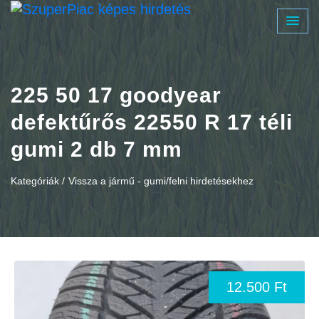
225 50 17 goodyear
defektűrős 22550 R 17 téli
gumi 2 db 7 mm
Kategóriák /
Vissza a jármű - gumi/felni hirdetésekhez
12.500 Ft