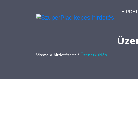
HIRDE
Üze
Vissza a hirdetéshez /
Üzenetküldés