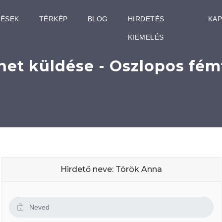
TÉSEK
TÉRKÉP
BLOG
HIRDETÉS
KA
KIEMELÉS
net küldése - Oszlopos fém
Hirdető neve: Török Anna