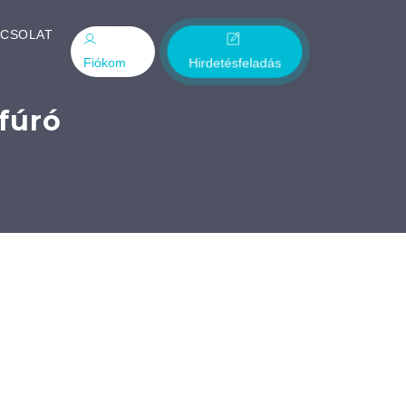
PCSOLAT
Fiókom
Hirdetésfeladás
fúró