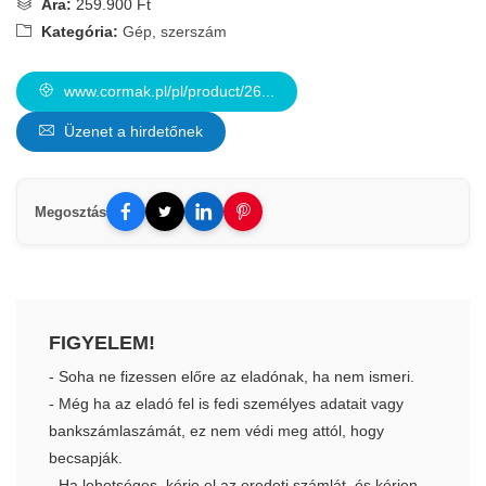
Ára:
259.900 Ft
Kategória:
Gép, szerszám
www.cormak.pl/pl/product/26...
Üzenet a hirdetőnek
Megosztás
FIGYELEM!
- Soha ne fizessen előre az eladónak, ha nem ismeri.
- Még ha az eladó fel is fedi személyes adatait vagy
bankszámlaszámát, ez nem védi meg attól, hogy
becsapják.
- Ha lehetséges, kérje el az eredeti számlát, és kérjen