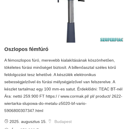
Oszlopos fémfúró
A fémoszlopos fúró, merevebb kialakításának köszönhetően,
tökéletes fúrási minőséget biztosít. A billenőasztal széles körű
feldolgozást tesz lehetővé. A készülék elektronikus
sebességjelzővel és fúrási mélységjelzővel van felszerelve. A
készlet tartalmaz egy 100 mm-es satut. Érdeklődni: TEAC BT-nél
Ára: nettó 259.900 FT https:/ / www.cormak.pl/ pl/ product/ 2622-
wiertarka-slupowa-do-metalu-z5020-bf-vario-
5906800307347.html
2025. augusztus 15.
Budapest