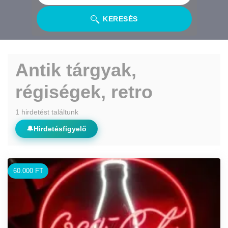
KERESÉS
Antik tárgyak,
régiségek, retro
1 hirdetést találtunk
🔔
Hirdetésfigyelő
60.000 FT