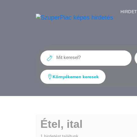
HIRDE
Környékemen keresek
Étel, ital
1 hirdetést találtunk