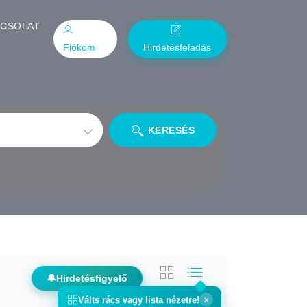
PCSOLAT
Fiókom
Hirdetésfeladás
KERESÉS
🔔
Hirdetésfigyelő
×
Válts
rács
vagy
lista
nézetre!