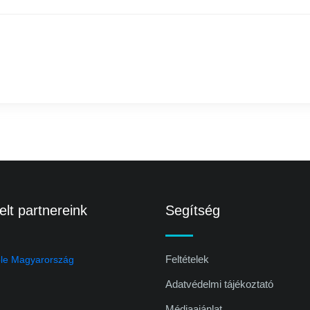
lt partnereink
Segítség
Feltételek
Adatvédelmi tájékoztató
Médiaajánlat