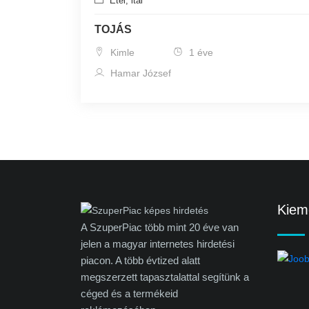
Étel, ital
TOJÁS
Kimle
1 éve
Hamar József
Kieme
A SzuperPiac több mint 20 éve van
jelen a magyar internetes hirdetési
piacon. A több évtized alatt
megszerzett tapasztalattal segítünk a
céged és a termékeid