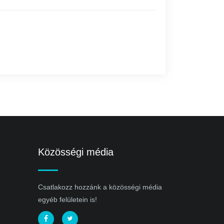
Közösségi média
Csatlakozz hozzánk a közösségi média
egyéb felületein is!