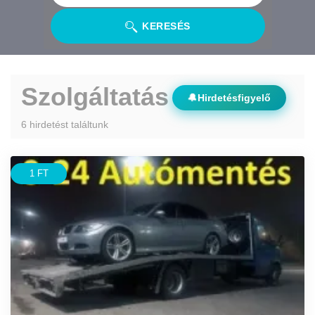
KERESÉS
Szolgáltatás
🔔
Hirdetésfigyelő
6 hirdetést találtunk
1 FT