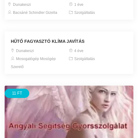
Dunakeszi
1 éve
Bacsáné Schindler Gizella
Szolgáltatás
HŰTŐ FAGYASZTÓ KLÍMA JAVÍTÁS
Dunakeszi
4 éve
Mosogatógép Mosógép
Szolgáltatás
Szerelő
11 FT