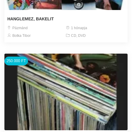
HANGLEMEZ, BAKELIT
Pázmánd
1 hónapja
Botka Tibor
CD, DVD
250.000 FT