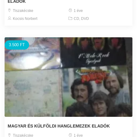
ELADÓK
Tiszakécske
1 éve
Kocsis Norbert
CD, DVD
3.500 FT
MAGYAR ÉS KÜLFÖLDI HANGLEMEZEK ELADÓK
Tiszakécske
1 éve