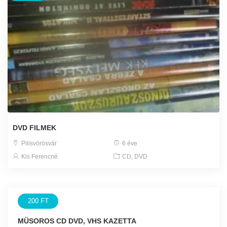
DVD FILMEK
Pilisvörösvár
6 éve
Kis Ferencné
CD, DVD
200 FT
MÜSOROS CD DVD, VHS KAZETTA