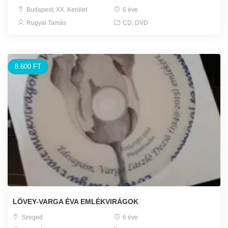
Budapest, XX. Kerület
6 éve
Rugyai Tamás
CD, DVD
8.600 FT
LÖVEY-VARGA ÉVA EMLÉKVIRÁGOK
Szeged
6 éve