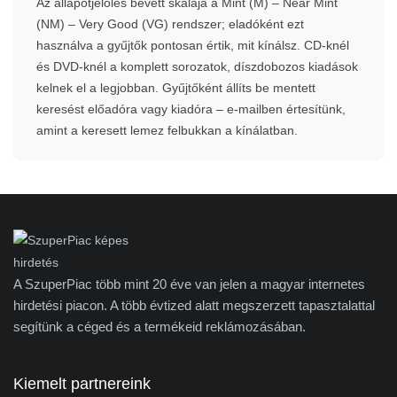
Az állapotjelölés bevett skálája a Mint (M) – Near Mint
(NM) – Very Good (VG) rendszer; eladóként ezt
használva a gyűjtők pontosan értik, mit kínálsz. CD-knél
és DVD-knél a komplett sorozatok, díszdobozos kiadások
kelnek el a legjobban. Gyűjtőként állíts be mentett
keresést előadóra vagy kiadóra – e-mailben értesítünk,
amint a keresett lemez felbukkan a kínálatban.
A SzuperPiac több mint 20 éve van jelen a magyar internetes
hirdetési piacon. A több évtized alatt megszerzett tapasztalattal
segítünk a céged és a termékeid reklámozásában.
Kiemelt partnereink