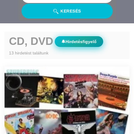
KERESÉS
CD, DVD
🔔
Hirdetésfigyelő
13 hirdetést találtunk