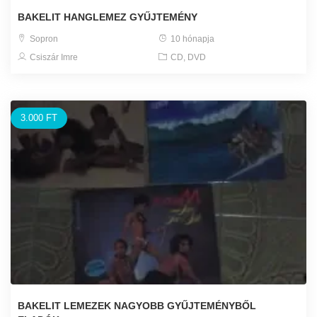
BAKELIT HANGLEMEZ GYŰJTEMÉNY
Sopron
10 hónapja
Csiszár Imre
CD, DVD
3.000 FT
BAKELIT LEMEZEK NAGYOBB GYŰJTEMÉNYBŐL