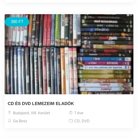
390 FT
CD ÉS DVD LEMEZEIM ELADÓK
Budapest, XIII. Kerület
7 éve
Ga Besz
CD, DVD