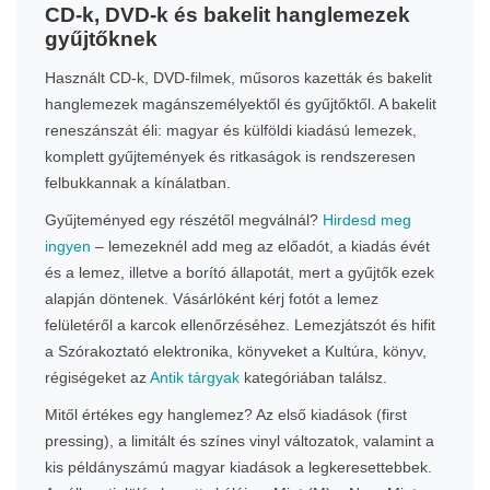
CD-k, DVD-k és bakelit hanglemezek
gyűjtőknek
Használt CD-k, DVD-filmek, műsoros kazetták és bakelit
hanglemezek magánszemélyektől és gyűjtőktől. A bakelit
reneszánszát éli: magyar és külföldi kiadású lemezek,
komplett gyűjtemények és ritkaságok is rendszeresen
felbukkannak a kínálatban.
Gyűjteményed egy részétől megválnál?
Hirdesd meg
ingyen
– lemezeknél add meg az előadót, a kiadás évét
és a lemez, illetve a borító állapotát, mert a gyűjtők ezek
alapján döntenek. Vásárlóként kérj fotót a lemez
felületéről a karcok ellenőrzéséhez. Lemezjátszót és hifit
a Szórakoztató elektronika, könyveket a Kultúra, könyv,
régiségeket az
Antik tárgyak
kategóriában találsz.
Mitől értékes egy hanglemez? Az első kiadások (first
pressing), a limitált és színes vinyl változatok, valamint a
kis példányszámú magyar kiadások a legkeresettebbek.