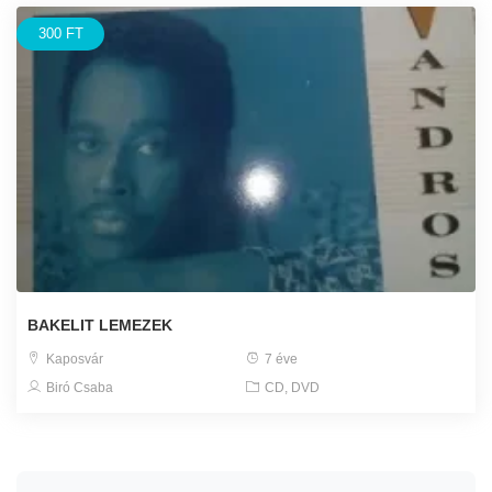
300 FT
BAKELIT LEMEZEK
Kaposvár
7 éve
Biró Csaba
CD, DVD