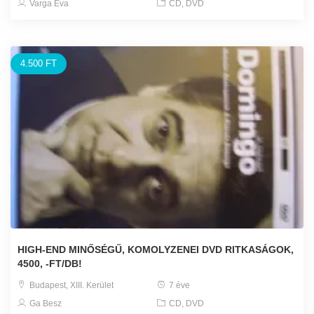
Varga Éva
CD, DVD
4.500 FT
HIGH-END MINŐSÉGŰ, KOMOLYZENEI DVD RITKASÁGOK,
4500, -FT/DB!
Budapest, XIII. Kerület
7 éve
Ga Besz
CD, DVD