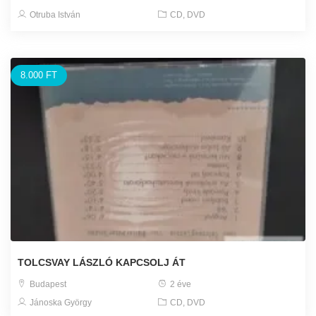
Otruba István
CD, DVD
8.000 FT
TOLCSVAY LÁSZLÓ KAPCSOLJ ÁT
Budapest
2 éve
Jánoska György
CD, DVD