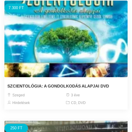
7.300 FT
SZCIENTOLÓGIA: A GONDOLKODÁS ALAPJAI DVD
Szeged
3 éve
Hirdetések
CD, DVD
250 FT