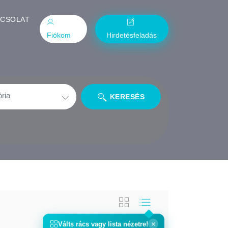
PCSOLAT
Fiókom
Hirdetésfeladás
KERESÉS
×
Válts
rács
vagy
lista
nézetre!