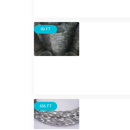
99 FT
666 FT