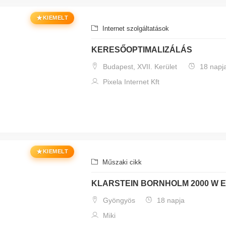
★
KIEMELT
Internet szolgáltatások
KERESŐOPTIMALIZÁLÁS
Budapest, XVII. Kerület
18 napj
Pixela Internet Kft
★
KIEMELT
Műszaki cikk
KLARSTEIN BORNHOLM 2000 W
Gyöngyös
18 napja
Miki