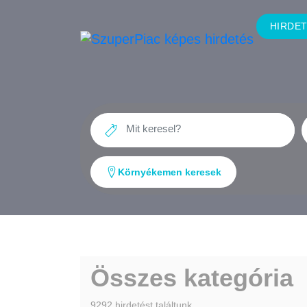
HIRDE
Környékemen keresek
Összes kategória
9292 hirdetést találtunk