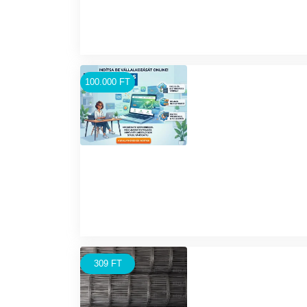
100.000 FT
309 FT