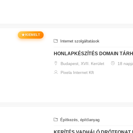
★
KIEMELT
Internet szolgáltatások
HONLAPKÉSZÍTÉS DOMAIN TÁR
Budapest, XVII. Kerület
18 napj
Pixela Internet Kft
Építkezés, építőanyag
KERÍTÉS VADHÁLÓ DRÓTFONAT