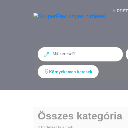
HIRDE
Környékemen keresek
Összes kategória
4 hirdetést találtunk