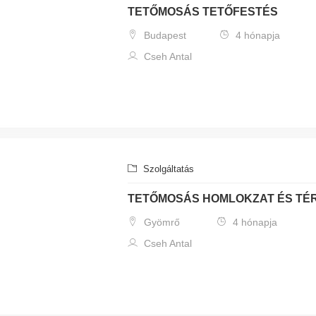
TETŐMOSÁS TETŐFESTÉS
Budapest
4 hónapja
Cseh Antal
Szolgáltatás
TETŐMOSÁS HOMLOKZAT ÉS TÉR
Gyömrő
4 hónapja
Cseh Antal