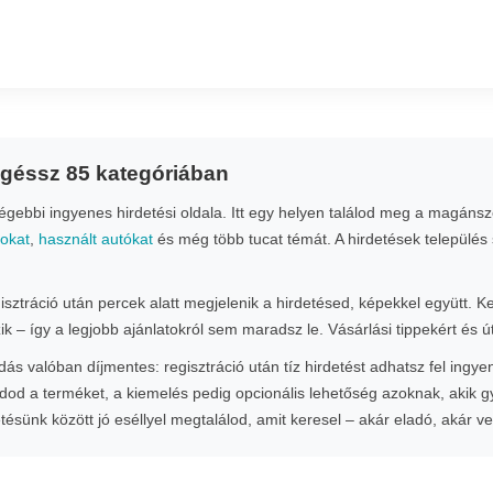
ngéssz 85 kategóriában
ebbi ingyenes hirdetési oldala. Itt egy helyen találod meg a magánsze
nokat
,
használt autókat
és még több tucat témát. A hirdetések település 
gisztráció után percek alatt megjelenik a hirdetésed, képekkel együtt. 
zik – így a legjobb ajánlatokról sem maradsz le. Vásárlási tippekért és
s valóban díjmentes: regisztráció után tíz hirdetést adhatsz fel ingye
od a terméket, a kiemelés pedig opcionális lehetőség azoknak, akik 
etésünk között jó eséllyel megtalálod, amit keresel – akár eladó, akár v