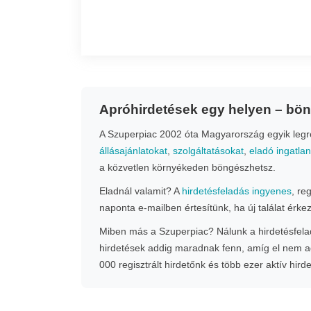
Apróhirdetések egy helyen – bö
A Szuperpiac 2002 óta Magyarország egyik legrég
állásajánlatokat
,
szolgáltatásokat
,
eladó ingatla
a közvetlen környékeden böngészhetsz.
Eladnál valamit? A
hirdetésfeladás ingyenes
, re
naponta e-mailben értesítünk, ha új találat érke
Miben más a Szuperpiac? Nálunk a hirdetésfeladá
hirdetések addig maradnak fenn, amíg el nem ad
000 regisztrált hirdetőnk és több ezer aktív hird