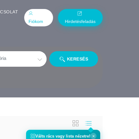
PCSOLAT
Fiókom
Hirdetésfeladás
KERESÉS
×
Válts
rács
vagy
lista
nézetre!