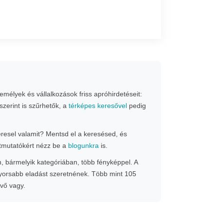
mélyek és vállalkozások friss apróhirdetéseit:
szerint is szűrhetők, a
térképes keresővel
pedig
Keresel valamit? Mentsd el a keresésed, és
 útmutatókért nézz be a
blogunkra
is.
n, bármelyik kategóriában, több fényképpel. A
gyorsabb eladást szeretnének. Több mint 105
evő vagy.