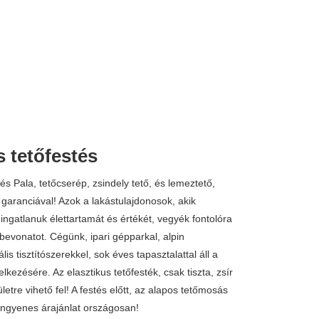
s tetőfestés
tés Pala, tetőcserép, zsindely tető, és lemeztető,
 garanciával! Azok a lakástulajdonosok, akik
ingatlanuk élettartamát és értékét, vegyék fontolóra
 bevonatot. Cégünk, ipari gépparkal, alpin
lis tisztítószerekkel, sok éves tapasztalattal áll a
kezésére. Az elasztikus tetőfesték, csak tiszta, zsír
letre vihető fel! A festés előtt, az alapos tetőmosás
Ingyenes árajánlat országosan!