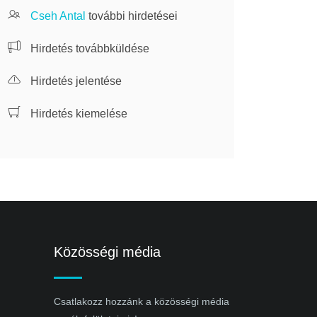
Cseh Antal
további hirdetései
Hirdetés továbbküldése
Hirdetés jelentése
Hirdetés kiemelése
Közösségi média
Csatlakozz hozzánk a közösségi média