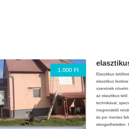
elasztiku
1.000 Ft
Elasztikus tetőfes
elasztikus festése
szeretnék növelni 
az elasztikus tető
technikával, speciá
megrendelői rendel
és por mentes felü
elengedhetetlen. 