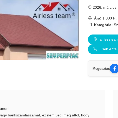
2026. március 
Ára:
1.000 Ft
Kategória:
Sz
airlessteam
Cseh Antal
Megosztás
smeri.
t vagy bankszámlaszámát, ez nem védi meg attól, hogy