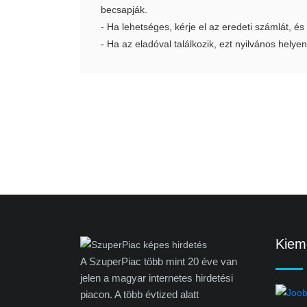
becsapják.
- Ha lehetséges, kérje el az eredeti számlát, és
- Ha az eladóval találkozik, ezt nyilvános helyen
Kieme
A SzuperPiac több mint 20 éve van
jelen a magyar internetes hirdetési
piacon. A több évtized alatt