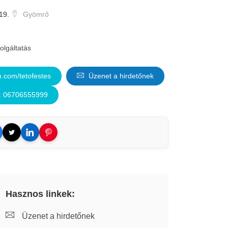
19.
Gyömrő
olgáltatás
.com/tetofestes
Üzenet a hirdetőnek
: 06706555999
Hasznos linkek:
Üzenet a hirdetőnek