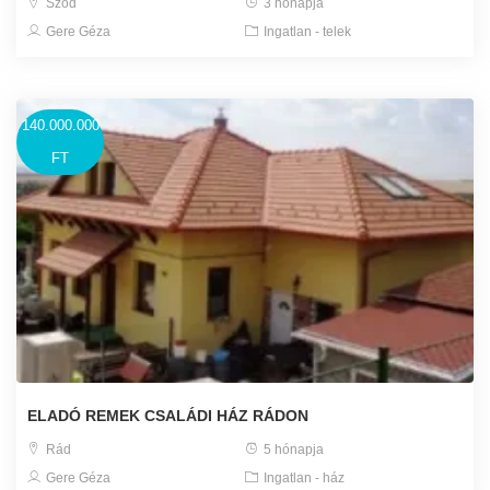
Sződ
3 hónapja
Gere Géza
Ingatlan - telek
140.000.000
FT
ELADÓ REMEK CSALÁDI HÁZ RÁDON
Rád
5 hónapja
Gere Géza
Ingatlan - ház