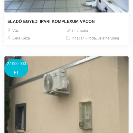
ELADÓ EGYEDI IPARI KOMPLEXUM VÁCON
Vác
3 hónapja
Gere Géza
Ingatlan - iroda, üzlethelyiség
27.900.000
FT