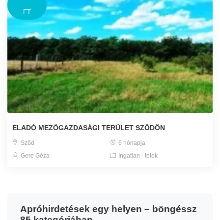
FT
ELADÓ MEZŐGAZDASÁGI TERÜLET SZŐDÖN
Sződ
6 hónapja
Gere Géza
Ingatlan - telek
Apróhirdetések egy helyen – böngéssz
85 kategóriában