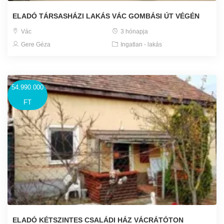
ELADÓ TÁRSASHÁZI LAKÁS VÁC GOMBÁSI ÚT VÉGÉN
Vác
3 hónapja
Gere Géza
Ingatlan - lakás
54.990.000
FT
ELADÓ KÉTSZINTES CSALÁDI HÁZ VÁCRÁTÓTON