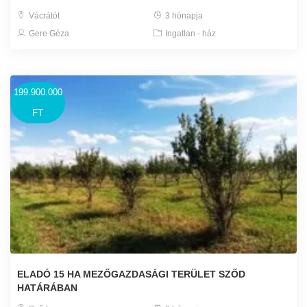
Vácrátót
3 hónapja
Gere Géza
Ingatlan - ház
199.900.000
FT
ELADÓ 15 HA MEZŐGAZDASÁGI TERÜLET SZŐD
HATÁRÁBAN