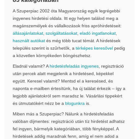
A Szuperpiac 2002 óta Magyarország egyik legrégebbi
ingyenes hirdetési oldala. Itt egy helyen találod meg a
magánszemélyek és vállalkozások friss apróhirdetéseit:
állásajánlatokat
,
szolgáltatásokat
,
eladó ingatlanokat
,
használt autókat
és még több tucat témát. A hirdetések
település szerint is szűrhetők, a
térképes keresővel
pedig
a közvetlen környékeden böngészhetsz.
Eladnál valamit? A
hirdetésfeladás ingyenes
, regisztráció
után percek alatt megjelenik a hirdetésed, képekkel
együtt. Keresel valamit? Mentsd el a keresésed, és
naponta e-mailben értesítünk, ha új találat érkezik – így a
legjobb ajánlatokról sem maradsz le. Vásárlási tippekért
és útmutatókért nézz be a
blogunkra
is.
Miben más a Szuperpiac? Nálunk a hirdetésfeladás
valóban díjmentes: regisztráció után tíz hirdetést adhatsz
fel ingyen, bármelyik kategóriában, több fényképpel. A
hirdetések addig maradnak fenn, amíg el nem adod a