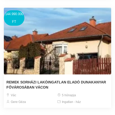
144.990.000
FT
REMEK SORHÁZI LAKÓINGATLAN ELADÓ DUNAKANYAR
FŐVÁROSÁBAN VÁCON
Vác
5 hónapja
Gere Géza
Ingatlan - ház