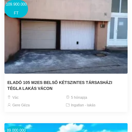
109.900.000
FT
ELADÓ 105 M2ES BELSŐ KÉTSZINTES TÁRSASHÁZI
TÉGLA LAKÁS VÁCON
Vác
5 hónapja
Gere Géza
Ingatlan - lakás
89.000.000