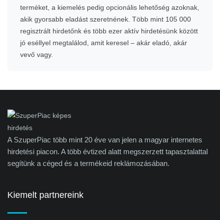
terméket, a kiemelés pedig opcionális lehetőség azoknak,
akik gyorsabb eladást szeretnének. Több mint 105 000
regisztrált hirdetőnk és több ezer aktív hirdetésünk között
jó eséllyel megtalálod, amit keresel – akár eladó, akár
vevő vagy.
A SzuperPiac több mint 20 éve van jelen a magyar internetes
hirdetési piacon. A több évtized alatt megszerzett tapasztalattal
segítünk a céged és a termékeid reklámozásában.
Kiemelt partnereink