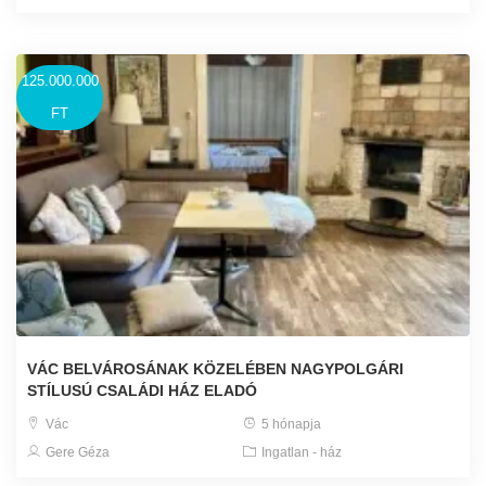
125.000.000
FT
VÁC BELVÁROSÁNAK KÖZELÉBEN NAGYPOLGÁRI
STÍLUSÚ CSALÁDI HÁZ ELADÓ
Vác
5 hónapja
Gere Géza
Ingatlan - ház