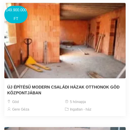
149.900.000
FT
ÚJ ÉPÍTÉSŰ MODERN CSALÁDI HÁZAK OTTHONOK GÖD
KÖZPONTJÁBAN
Göd
5 hónapja
Gere Géza
Ingatlan - ház