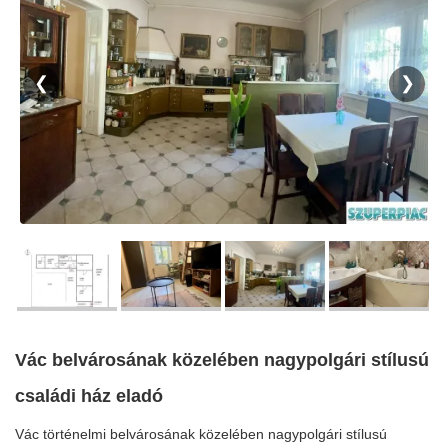
❮
❯
Vác belvárosának közelében nagypolgári stílusú
családi ház eladó
Vác történelmi belvárosának közelében nagypolgári stílusú