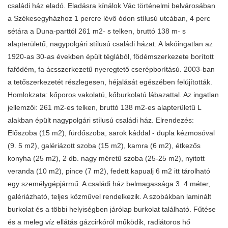
családi ház eladó. Eladásra kínálok Vác történelmi belvárosában
a Székesegyházhoz 1 percre lévő ódon stílusú utcában, 4 perc
sétára a Duna-parttól 261 m2- s telken, bruttó 138 m- s
alapterületű, nagypolgári stílusú családi házat. A lakóingatlan az
1920-as 30-as években épült téglából, födémszerkezete borított
fafödém, fa ácsszerkezetű nyeregtető cserépborítású. 2003-ban
a tetőszerkezetét részlegesen, héjalását egészében felújították.
Homlokzata: kőporos vakolatú, kőburkolatú lábazattal. Az ingatlan
jellemzői: 261 m2-es telken, bruttó 138 m2-es alapterületű L
alakban épült nagypolgári stílusú családi ház. Elrendezés:
Előszoba (15 m2), fürdőszoba, sarok káddal - dupla kézmosóval
(9. 5 m2), galériázott szoba (15 m2), kamra (6 m2), étkezős
konyha (25 m2), 2 db. nagy méretű szoba (25-25 m2), nyitott
veranda (10 m2), pince (7 m2), fedett kapualj 6 m2 itt tárolható
egy személygépjármű. A családi ház belmagassága 3. 4 méter,
galériázható, teljes közművel rendelkezik. A szobákban laminált
burkolat és a többi helyiségben járólap burkolat található. Fűtése
és a meleg víz ellátás gázcirkóról működik, radiátoros hő