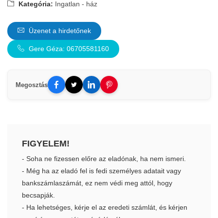
Kategória:
Ingatlan - ház
Üzenet a hirdetőnek
Gere Géza: 06705581160
Megosztás
FIGYELEM!
- Soha ne fizessen előre az eladónak, ha nem ismeri.
- Még ha az eladó fel is fedi személyes adatait vagy
bankszámlaszámát, ez nem védi meg attól, hogy
becsapják.
- Ha lehetséges, kérje el az eredeti számlát, és kérjen