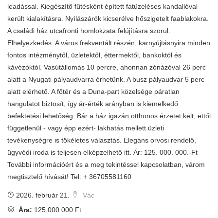
leadással. Kiegészítő fűtésként épített fatüzeléses kandallóval
került kialakításra. Nyílászárók kicserélve hőszigetelt faablakokra.
A családi ház utcafronti homlokzata felújításra szorul.
Elhelyezkedés: A város frekventált részén, karnyújtásnyira minden
fontos intézménytől, üzletektől, éttermektől, bankoktól és
kávézóktól. Vasútállomás 10 percre, ahonnan zónázóval 26 perc
alatt a Nyugati pályaudvarra érhetünk. A busz pályaudvar 5 perc
alatt elérhető. A főtér és a Duna-part közelsége páratlan
hangulatot biztosít, így ár-érték arányban is kiemelkedő
befektetési lehetőség. Bár a ház igazán otthonos érzetet kelt, ettől
függetlenül - vagy épp ezért- lakhatás mellett üzleti
tevékenységre is tökéletes választás. Elegáns orvosi rendelő,
ügyvédi iroda is teljesen elképzelhető itt. Ár: 125. 000. 000.-Ft
További információért és a meg tekintéssel kapcsolatban, várom
megtisztelő hívását! Tel: + 36705581160
2026. február 21.
Vác
Ára:
125.000.000 Ft