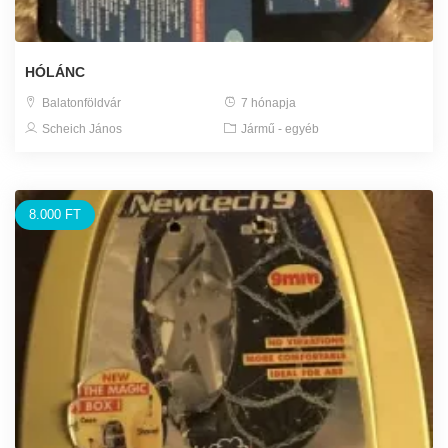
HÓLÁNC
Balatonföldvár
7 hónapja
Scheich János
Jármű - egyéb
8.000 FT