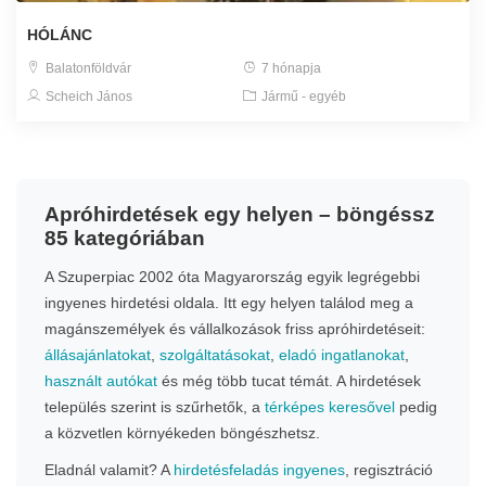
HÓLÁNC
Balatonföldvár
7 hónapja
Scheich János
Jármű - egyéb
Apróhirdetések egy helyen – böngéssz
85 kategóriában
A Szuperpiac 2002 óta Magyarország egyik legrégebbi
ingyenes hirdetési oldala. Itt egy helyen találod meg a
magánszemélyek és vállalkozások friss apróhirdetéseit:
állásajánlatokat
,
szolgáltatásokat
,
eladó ingatlanokat
,
használt autókat
és még több tucat témát. A hirdetések
település szerint is szűrhetők, a
térképes keresővel
pedig
a közvetlen környékeden böngészhetsz.
Eladnál valamit? A
hirdetésfeladás ingyenes
, regisztráció