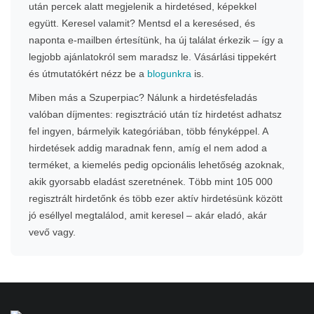
után percek alatt megjelenik a hirdetésed, képekkel
együtt. Keresel valamit? Mentsd el a keresésed, és
naponta e-mailben értesítünk, ha új találat érkezik – így a
legjobb ajánlatokról sem maradsz le. Vásárlási tippekért
és útmutatókért nézz be a
blogunkra
is.
Miben más a Szuperpiac? Nálunk a hirdetésfeladás
valóban díjmentes: regisztráció után tíz hirdetést adhatsz
fel ingyen, bármelyik kategóriában, több fényképpel. A
hirdetések addig maradnak fenn, amíg el nem adod a
terméket, a kiemelés pedig opcionális lehetőség azoknak,
akik gyorsabb eladást szeretnének. Több mint 105 000
regisztrált hirdetőnk és több ezer aktív hirdetésünk között
jó eséllyel megtalálod, amit keresel – akár eladó, akár
vevő vagy.