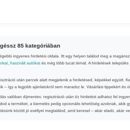
ngéssz 85 kategóriában
ebbi ingyenes hirdetési oldala. Itt egy helyen találod meg a magánsze
nokat
,
használt autókat
és még több tucat témát. A hirdetések település 
gisztráció után percek alatt megjelenik a hirdetésed, képekkel együtt. 
zik – így a legjobb ajánlatokról sem maradsz le. Vásárlási tippekért és
s valóban díjmentes: regisztráció után tíz hirdetést adhatsz fel ingye
od a terméket, a kiemelés pedig opcionális lehetőség azoknak, akik 
etésünk között jó eséllyel megtalálod, amit keresel – akár eladó, akár v