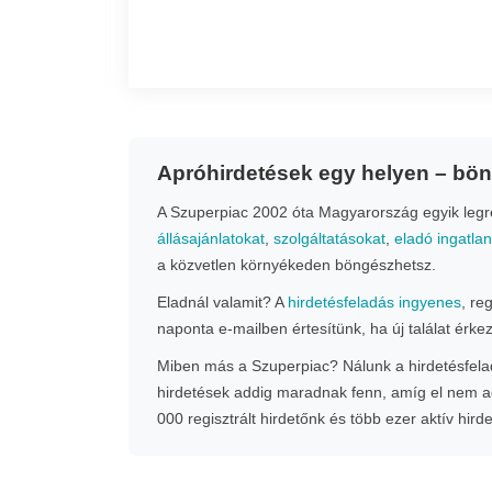
Apróhirdetések egy helyen – bö
A Szuperpiac 2002 óta Magyarország egyik legrég
állásajánlatokat
,
szolgáltatásokat
,
eladó ingatla
a közvetlen környékeden böngészhetsz.
Eladnál valamit? A
hirdetésfeladás ingyenes
, re
naponta e-mailben értesítünk, ha új találat érke
Miben más a Szuperpiac? Nálunk a hirdetésfeladá
hirdetések addig maradnak fenn, amíg el nem ad
000 regisztrált hirdetőnk és több ezer aktív hird