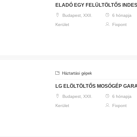
ELADÓ EGY FELÜLTÖLTŐS INDE
Budapest, XXII.
6 hónapja
Kerület
Fixpont
Háztartási gépek
LG ELÖLTÖLTŐS MOSÓGÉP GAR
Budapest, XXII.
6 hónapja
Kerület
Fixpont