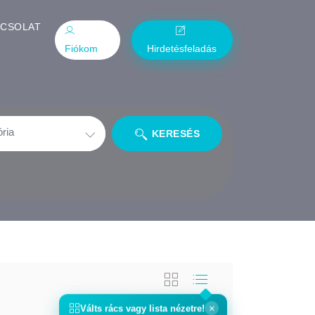
PCSOLAT
Fiókom
Hirdetésfeladás
KERESÉS
×
Válts
rács
vagy
lista
nézetre!