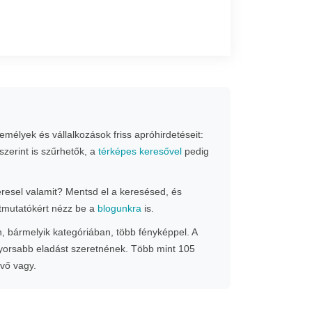
mélyek és vállalkozások friss apróhirdetéseit:
szerint is szűrhetők, a
térképes keresővel
pedig
Keresel valamit? Mentsd el a keresésed, és
 útmutatókért nézz be a
blogunkra
is.
n, bármelyik kategóriában, több fényképpel. A
gyorsabb eladást szeretnének. Több mint 105
evő vagy.