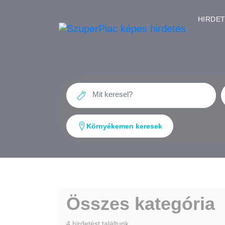
HIRDE
Környékemen keresek
Összes kategória
4 hirdetést találtunk