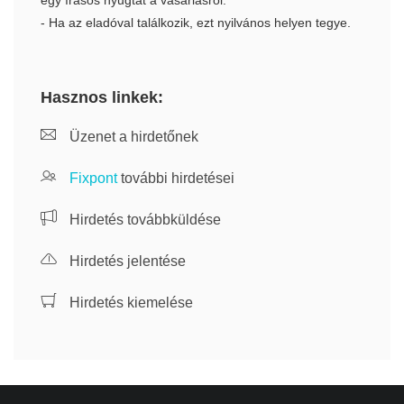
egy írásos nyugtát a vásárlásról.
- Ha az eladóval találkozik, ezt nyilvános helyen tegye.
Hasznos linkek:
Üzenet a hirdetőnek
Fixpont
további hirdetései
Hirdetés továbbküldése
Hirdetés jelentése
Hirdetés kiemelése