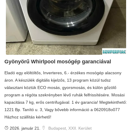
Gyönyörű Whirlpool mosógép garanciával
Eladó egy elöltöltős, Inverteres, 6.- érzékes mosógép alacsony
áron. A készülék digitális kijelzős, 13 program közül tudsz
választani köztük ECO mosás, gyorsmosás, és külön gőzölő
program a régóta szekrényben lévő ruhák felfrissítésére. Mosási
kapacitása 7 kg, erős centrifugával. 1 év garancia! Megtekinthető:
1221 Bp. Tanító u. 3, Vagy bővebb információ a 0620918o077
Házhoz szállítás kérhető!
2026. január 21.
Budapest, XXII. Kerület