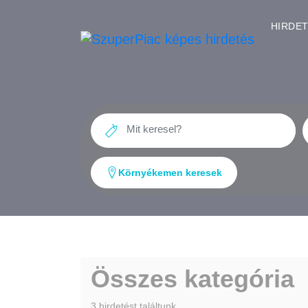
HIRDE
Környékemen keresek
Összes kategória
3 hirdetést találtunk