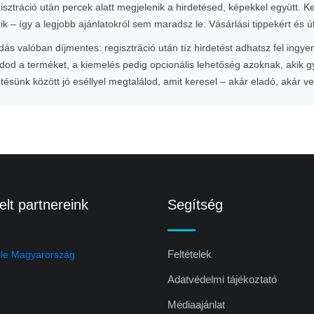
gisztráció után percek alatt megjelenik a hirdetésed, képekkel együtt. 
zik – így a legjobb ajánlatokról sem maradsz le. Vásárlási tippekért és
s valóban díjmentes: regisztráció után tíz hirdetést adhatsz fel ingye
od a terméket, a kiemelés pedig opcionális lehetőség azoknak, akik 
etésünk között jó eséllyel megtalálod, amit keresel – akár eladó, akár v
lt partnereink
Segítség
Feltételek
Adatvédelmi tájékoztató
Médiaajánlat