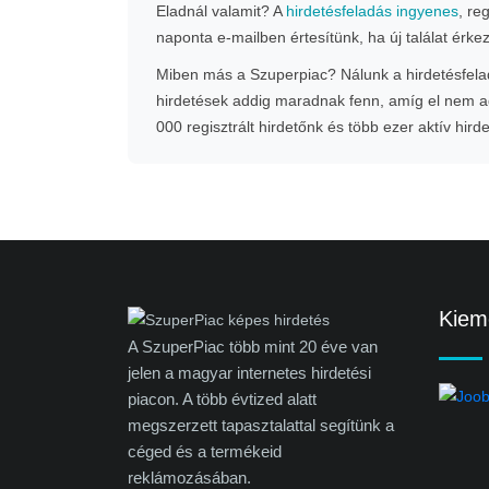
Eladnál valamit? A
hirdetésfeladás ingyenes
, re
naponta e-mailben értesítünk, ha új találat érke
Miben más a Szuperpiac? Nálunk a hirdetésfeladá
hirdetések addig maradnak fenn, amíg el nem ad
000 regisztrált hirdetőnk és több ezer aktív hird
Kieme
A SzuperPiac több mint 20 éve van
jelen a magyar internetes hirdetési
piacon. A több évtized alatt
megszerzett tapasztalattal segítünk a
céged és a termékeid
reklámozásában.