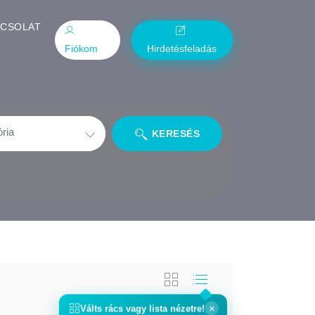
PCSOLAT
Fiókom
Hirdetésfeladás
KERESÉS
×
Válts
rács
vagy
lista
nézetre!