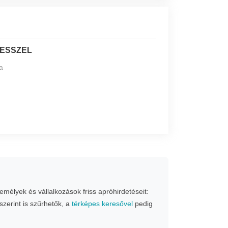
ESSZEL
a
mélyek és vállalkozások friss apróhirdetéseit:
szerint is szűrhetők, a
térképes keresővel
pedig