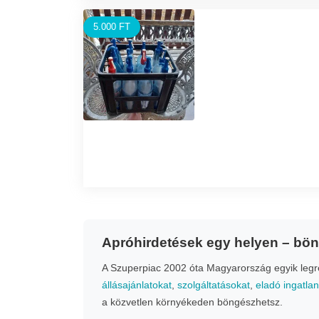
5.000 FT
Apróhirdetések egy helyen – bö
A Szuperpiac 2002 óta Magyarország egyik legrég
állásajánlatokat
,
szolgáltatásokat
,
eladó ingatla
a közvetlen környékeden böngészhetsz.