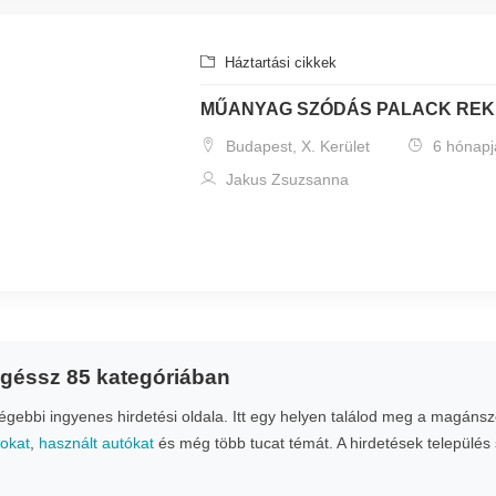
Háztartási cikkek
MŰANYAG SZÓDÁS PALACK REK
Budapest, X. Kerület
6 hónapj
Jakus Zsuzsanna
ngéssz 85 kategóriában
ebbi ingyenes hirdetési oldala. Itt egy helyen találod meg a magánsze
nokat
,
használt autókat
és még több tucat témát. A hirdetések település 