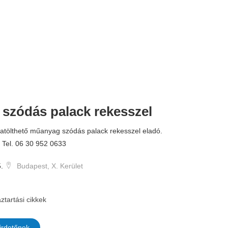
szódás palack rekesszel
újratölthető műanyag szódás palack rekesszel eladó.
. Tel. 06 30 952 0633
.
Budapest, X. Kerület
ztartási cikkek
irdetőnek