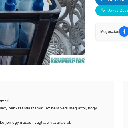
Jakus Zsu
Megosztás
smeri.
t vagy bankszámlaszámát, ez nem védi meg attól, hogy
 kérjen egy írásos nyugtát a vásárlásról.