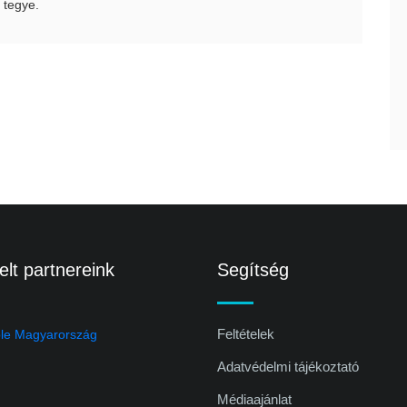
 tegye.
lt partnereink
Segítség
Feltételek
Adatvédelmi tájékoztató
Médiaajánlat