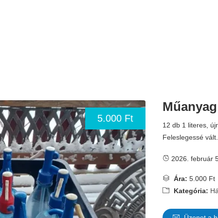
Műanyag 
5.000 Ft
12 db 1 literes, 
Feleslegessé vált
2026. február 5
Ára:
5.000 Ft
Kategória:
Há
Üzenet a h