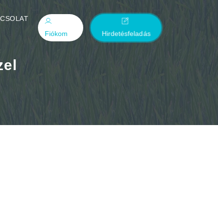
PCSOLAT
Fiókom
Hirdetésfeladás
zel