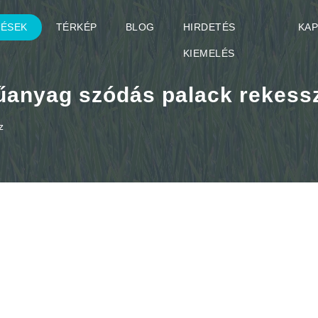
TÉSEK
TÉRKÉP
BLOG
HIRDETÉS
KA
KIEMELÉS
anyag szódás palack rekess
z