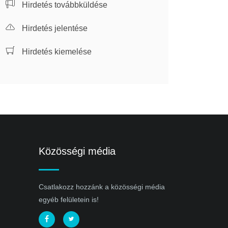
Hirdetés továbbküldése
Hirdetés jelentése
Hirdetés kiemelése
Közösségi média
Csatlakozz hozzánk a közösségi média
egyéb felületein is!