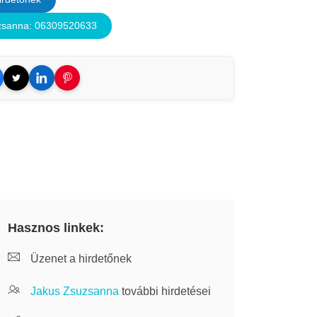
zsanna: 06309520633
Hasznos linkek:
Üzenet a hirdetőnek
Jakus Zsuzsanna
további hirdetései