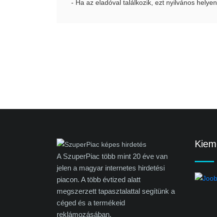
- Ha az eladóval találkozik, ezt nyilvános helyen
Kieme
A SzuperPiac több mint 20 éve van
jelen a magyar internetes hirdetési
piacon. A több évtized alatt
megszerzett tapasztalattal segítünk a
céged és a termékeid
reklámozásában.