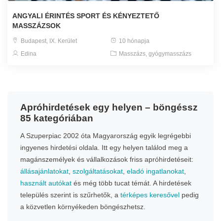
ANGYALI ÉRINTÉS SPORT ÉS KÉNYEZTETŐ
MASSZÁZSOK
Budapest, IX. Kerület
10 hónapja
Edina
Masszázs, gyógymasszázs
Apróhirdetések egy helyen – böngéssz
85 kategóriában
A Szuperpiac 2002 óta Magyarország egyik legrégebbi
ingyenes hirdetési oldala. Itt egy helyen találod meg a
magánszemélyek és vállalkozások friss apróhirdetéseit:
állásajánlatokat
,
szolgáltatásokat
,
eladó ingatlanokat
,
használt autókat
és még több tucat témát. A hirdetések
település szerint is szűrhetők, a
térképes keresővel
pedig
a közvetlen környékeden böngészhetsz.