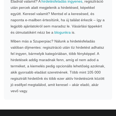
Eladnál valamit? A
hirdetésfeladás ingyenes
, regisztráció
után percek alatt megjelenik a hirdetésed, képekkel
együtt. Keresel valamit? Mentsd el a keresésed, és
naponta e-mailben értesítünk, ha új találat érkezik – így a
legjobb ajánlatokról sem maradsz le. Vásárlási tippekért
és útmutatókért nézz be a
blogunkra
is.
Miben más a Szuperpiac? Nálunk a hirdetésfeladás
valóban díjmentes: regisztráció után tíz hirdetést adhatsz
fel ingyen, bármelyik kategóriában, több fényképpel. A
hirdetések addig maradnak fenn, amíg el nem adod a
terméket, a kiemelés pedig opcionális lehetőség azoknak,
akik gyorsabb eladást szeretnének. Több mint 105 000
regisztrált hirdetőnk és több ezer aktív hirdetésünk között
jó eséllyel megtalálod, amit keresel – akár eladó, akár
vevő vagy.