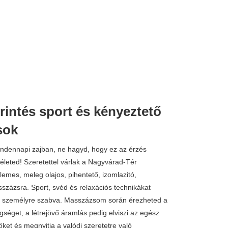
rintés sport és kényeztető
sok
indennapi zajban, ne hagyd, hogy ez az érzés
leted! Szeretettel várlak a Nagyvárad-Tér
lemes, meleg olajos, pihentető, izomlazitó,
százsra. Sport, svéd és relaxációs technikákat
en, személyre szabva. Masszázsom során érezheted a
éget, a létrejövő áramlás pedig elviszi az egész
ket és megnyitja a valódi szeretetre való