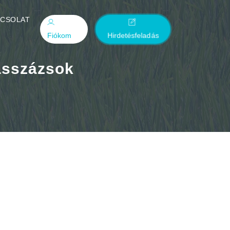
PCSOLAT
Fiókom
Hirdetésfeladás
asszázsok