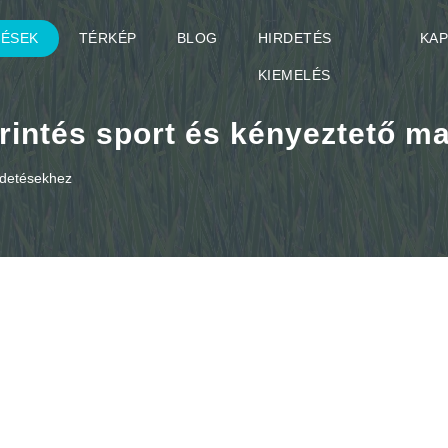
TÉSEK
TÉRKÉP
BLOG
HIRDETÉS
KA
KIEMELÉS
érintés sport és kényeztető m
rdetésekhez