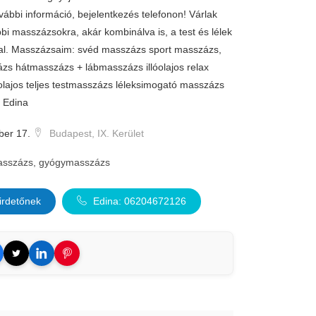
ábbi információ, bejelentkezés telefonon! Várlak
bbi masszázsokra, akár kombinálva is, a test és lélek
val. Masszázsaim: svéd masszázs sport masszázs,
ázs hátmasszázs + lábmasszázs illóolajos relax
lajos teljes testmasszázs léleksimogató masszázs
. Edina
ber 17.
Budapest, IX. Kerület
sszázs, gyógymasszázs
irdetőnek
Edina: 06204672126