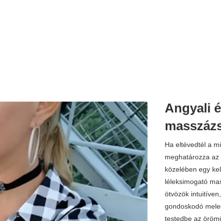
Angyali é
masszáz
Ha eltévedtél a m
meghatározza az é
közelében egy kel
léleksimogató mas
ötvözök intuitív
gondoskodó melegs
testedbe az örömö