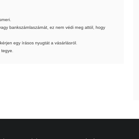
smeri.
t vagy bankszámlaszámát, ez nem védi meg attól, hogy
 kérjen egy írásos nyugtát a vásárlásról.
 tegye.