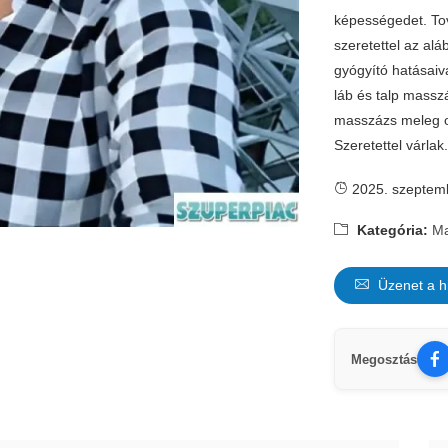
képességedet. Tov
szeretettel az alá
gyógyító hatásai
láb és talp massz
masszázs meleg o
Szeretettel várlak
2025. szeptem
Kategória:
Ma
Üzenet a h
Megosztás