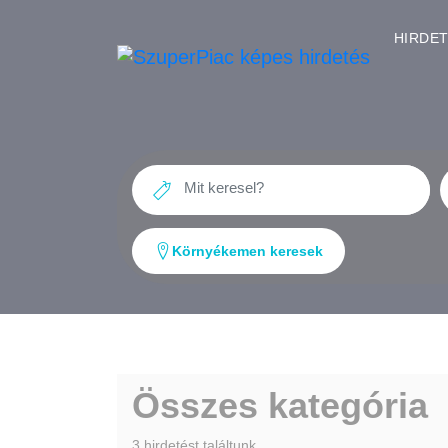
HIRDE
Környékemen keresek
Összes kategória
3 hirdetést találtunk