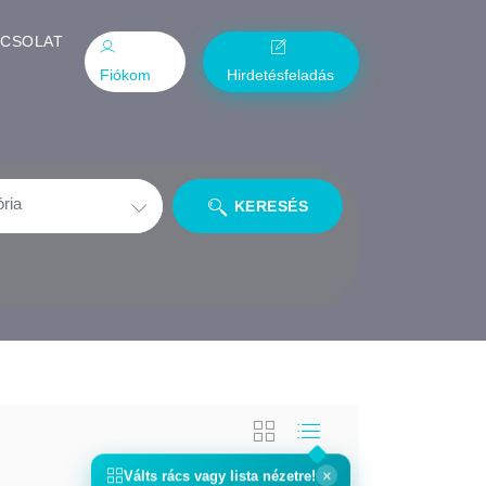
PCSOLAT
Fiókom
Hirdetésfeladás
KERESÉS
×
Válts
rács
vagy
lista
nézetre!