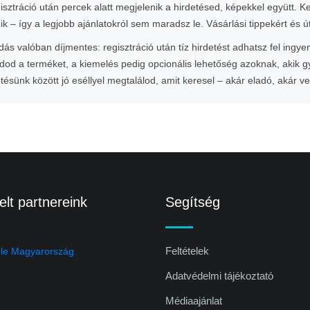
gisztráció után percek alatt megjelenik a hirdetésed, képekkel együtt. 
zik – így a legjobb ajánlatokról sem maradsz le. Vásárlási tippekért és
s valóban díjmentes: regisztráció után tíz hirdetést adhatsz fel ingye
od a terméket, a kiemelés pedig opcionális lehetőség azoknak, akik 
etésünk között jó eséllyel megtalálod, amit keresel – akár eladó, akár v
lt partnereink
Segítség
Feltételek
Adatvédelmi tájékoztató
Médiaajánlat