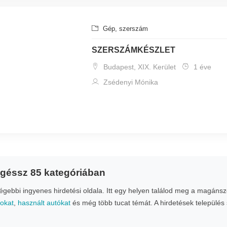
Gép, szerszám
SZERSZÁMKÉSZLET
Budapest, XIX. Kerület
1 éve
Zsédenyi Mónika
ngéssz 85 kategóriában
ebbi ingyenes hirdetési oldala. Itt egy helyen találod meg a magánsze
nokat
,
használt autókat
és még több tucat témát. A hirdetések település 