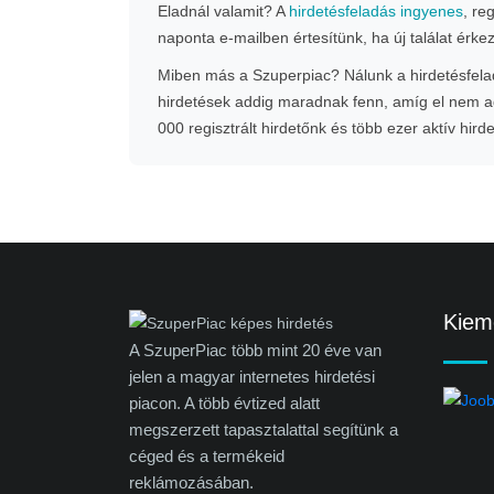
Eladnál valamit? A
hirdetésfeladás ingyenes
, re
naponta e-mailben értesítünk, ha új találat érke
Miben más a Szuperpiac? Nálunk a hirdetésfeladá
hirdetések addig maradnak fenn, amíg el nem ad
000 regisztrált hirdetőnk és több ezer aktív hird
Kieme
A SzuperPiac több mint 20 éve van
jelen a magyar internetes hirdetési
piacon. A több évtized alatt
megszerzett tapasztalattal segítünk a
céged és a termékeid
reklámozásában.