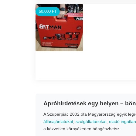
50.000 FT
Apróhirdetések egy helyen – bö
A Szuperpiac 2002 óta Magyarország egyik legrég
állásajánlatokat
,
szolgáltatásokat
,
eladó ingatla
a közvetlen környékeden böngészhetsz.