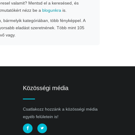
Keresel valamit? Mentsd el a keresésed, és
 útmutatókért nézz be a
blogunkra
is.
n, bármelyik kategóriában, több fényképpel. A
gyorsabb eladást szeretnének. Több mint 105
evő vagy.
Közösségi média
Csatlakozz hozzánk a közösségi média
egyéb felületein is!